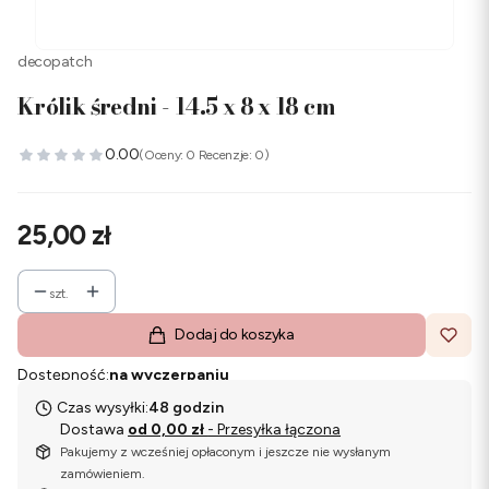
decopatch
Królik średni - 14.5 x 8 x 18 cm
0.00
(Oceny: 0 Recenzje: 0)
Cena
25,00 zł
szt.
Dodaj do koszyka
Dostępność:
na wyczerpaniu
Czas wysyłki:
48 godzin
Dostawa
od 0,00 zł
- Przesyłka łączona
Pakujemy z wcześniej opłaconym i jeszcze nie wysłanym
zamówieniem.