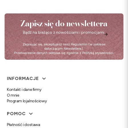
Zapisz się do newslettera
Bądź na bieżąco z nowościami i promocjami.
Zapisując się, akceptujesz nasz
Regulamin
(w zakresie
dotyczącym Newslettera).
Przetwarzanie danych odbywa się zgodnie z
Polityką prywatności
.
Linki w stopce
INFORMACJE
Kontakt i dane firmy
O mnie
Program lojalnościowy
POMOC
Płatność i dostawa