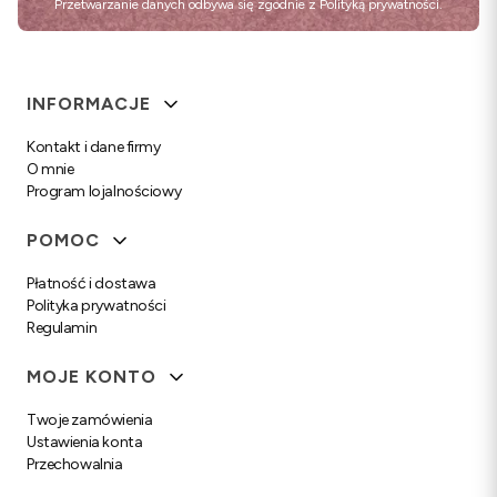
Przetwarzanie danych odbywa się zgodnie z
Polityką prywatności
.
Linki w stopce
INFORMACJE
Kontakt i dane firmy
O mnie
Program lojalnościowy
POMOC
Płatność i dostawa
Polityka prywatności
Regulamin
MOJE KONTO
Twoje zamówienia
Ustawienia konta
Przechowalnia