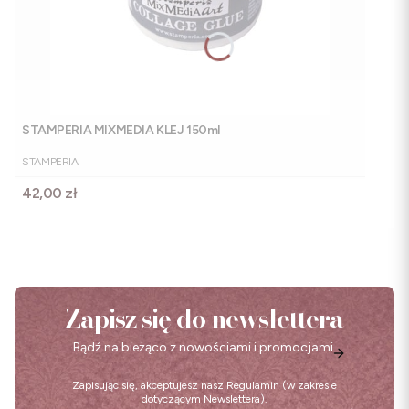
STAMPERIA MIXMEDIA KLEJ 150ml
PRODUCENT
STAMPERIA
Cena
42,00 zł
Zapisz się do newslettera
Bądź na bieżąco z nowościami i promocjami.
Zapisując się, akceptujesz nasz
Regulamin
(w zakresie
dotyczącym Newslettera).