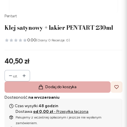
Pentart
Klej satynowy + lakier PENTART 230ml
0.00
(Oceny: 0 Recenzje: 0)
Cena
40,50 zł
szt.
Dodaj do koszyka
Dostępność:
na wyczerpaniu
Czas wysyłki:
48 godzin
Dostawa
od 0,00 zł
- Przesyłka łączona
Pakujemy z wcześniej opłaconym i jeszcze nie wysłanym
zamówieniem.