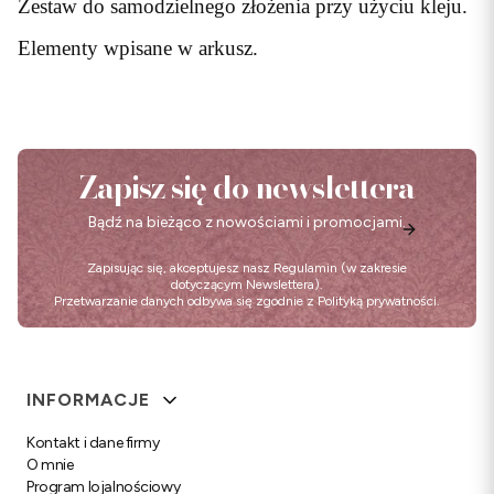
Zestaw do samodzielnego złożenia przy użyciu kleju.
Elementy wpisane w arkusz.
Zapisz się do newslettera
Bądź na bieżąco z nowościami i promocjami.
Zapisując się, akceptujesz nasz
Regulamin
(w zakresie
dotyczącym Newslettera).
Przetwarzanie danych odbywa się zgodnie z
Polityką prywatności
.
Linki w stopce
INFORMACJE
Kontakt i dane firmy
O mnie
Program lojalnościowy