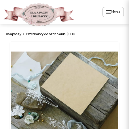
Menu
DlaApaczy
Przedmioty do ozdabiania
HDF