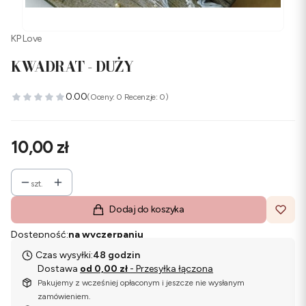
KP Love
KWADRAT - DUŻY
0.00
(Oceny: 0 Recenzje: 0)
Cena
10,00 zł
szt.
Dodaj do koszyka
Dostępność:
na wyczerpaniu
Czas wysyłki:
48 godzin
Dostawa
od 0,00 zł
- Przesyłka łączona
Pakujemy z wcześniej opłaconym i jeszcze nie wysłanym
zamówieniem.