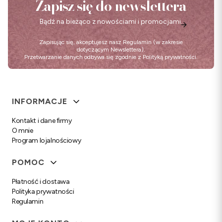
Zapisz się do newslettera
Bądź na bieżąco z nowościami i promocjami.
Zapisując się, akceptujesz nasz
Regulamin
(w zakresie
dotyczącym Newslettera).
Przetwarzanie danych odbywa się zgodnie z
Polityką prywatności
.
Linki w stopce
INFORMACJE
Kontakt i dane firmy
O mnie
Program lojalnościowy
POMOC
Płatność i dostawa
Polityka prywatności
Regulamin