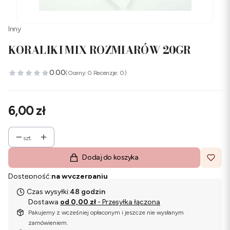
Inny
KORALIKI MIX ROZMIARÓW 20GR
0.00
(Oceny: 0 Recenzje: 0)
Cena
6,00 zł
szt.
Dodaj do koszyka
Dostępność:
na wyczerpaniu
Czas wysyłki:
48 godzin
Dostawa
od 0,00 zł
- Przesyłka łączona
Pakujemy z wcześniej opłaconym i jeszcze nie wysłanym
zamówieniem.