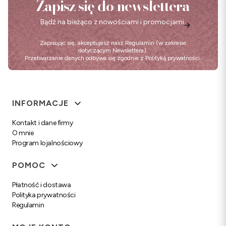
Zapisz się do newslettera
Bądź na bieżąco z nowościami i promocjami.
Zapisując się, akceptujesz nasz
Regulamin
(w zakresie
dotyczącym Newslettera).
Przetwarzanie danych odbywa się zgodnie z
Polityką prywatności
.
Linki w stopce
INFORMACJE
Kontakt i dane firmy
O mnie
Program lojalnościowy
POMOC
Płatność i dostawa
Polityka prywatności
Regulamin