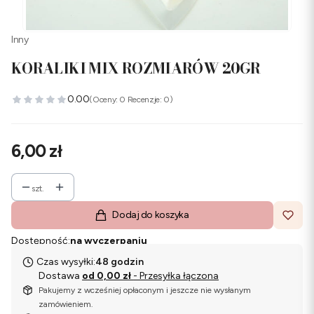
Inny
KORALIKI MIX ROZMIARÓW 20GR
0.00
(Oceny: 0 Recenzje: 0)
Cena
6,00 zł
szt.
Dodaj do koszyka
Dostępność:
na wyczerpaniu
Czas wysyłki:
48 godzin
Dostawa
od 0,00 zł
- Przesyłka łączona
Pakujemy z wcześniej opłaconym i jeszcze nie wysłanym
zamówieniem.