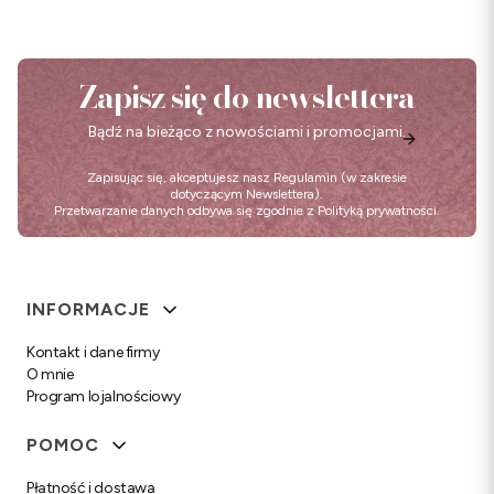
Zapisz się do newslettera
Bądź na bieżąco z nowościami i promocjami.
Zapisując się, akceptujesz nasz
Regulamin
(w zakresie
dotyczącym Newslettera).
Przetwarzanie danych odbywa się zgodnie z
Polityką prywatności
.
Linki w stopce
INFORMACJE
Kontakt i dane firmy
O mnie
Program lojalnościowy
POMOC
Płatność i dostawa