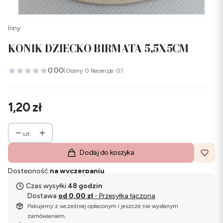
Inny
KONIK DZIECKO BIRMATA 5,5X5CM
0.00
(Oceny: 0 Recenzje: 0)
Cena
1,20 zł
szt.
Dodaj do koszyka
Dostępność:
na wyczerpaniu
Czas wysyłki:
48 godzin
Dostawa
od 0,00 zł
- Przesyłka łączona
Pakujemy z wcześniej opłaconym i jeszcze nie wysłanym
zamówieniem.