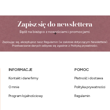
Zapisz się do newslettera
Bądź na bieżąco z nowościami i promocjami.
Zapisując się, akceptujesz nasz
Regulamin
(w zakresie dotyczącym Newslettera).
Przetwarzanie danych odbywa się zgodnie z
Polityką prywatności
.
Linki w stopce
INFORMACJE
POMOC
Kontakt i dane firmy
Płatność i dostawa
O mnie
Polityka prywatności
Program lojalnościowy
Regulamin