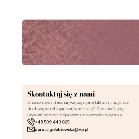
Skontaktuj się z nami
Chcesz dowiedzieć się więcej o produktach, zapytać o
dostawę lub zliżające się warsztaty? Zadzowń, aby
uzyskać pomoc i odpowiedzi na wszystkie pytania.
+48 509 443 025
dorota.golebiewska@vp.pl