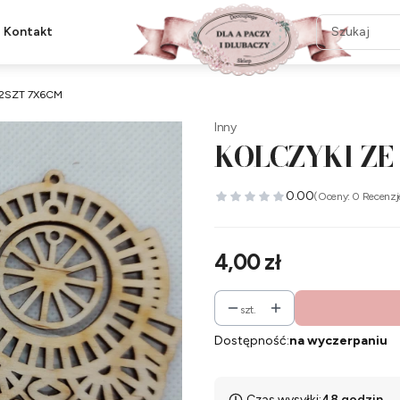
Kontakt
 2SZT 7X6CM
Inny
KOLCZYKI ZE
0.00
(Oceny: 0 Recenzj
Cena
4,00 zł
szt.
Dostępność:
na wyczerpaniu
Czas wysyłki:
48 godzin