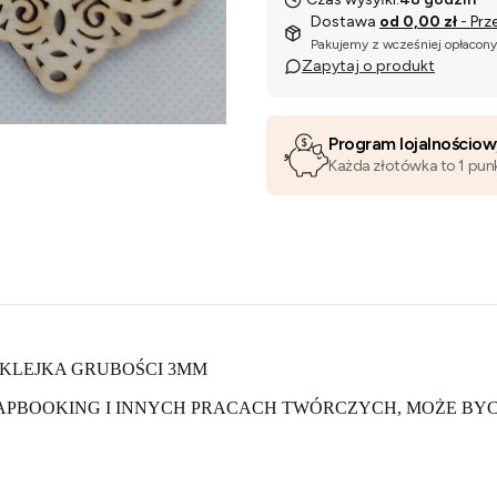
Dostawa
od 0,00 zł
- Prz
Pakujemy z wcześniej opłacon
Zapytaj o produkt
Program lojalnościo
Każda złotówka to 1 pun
SKLEJKA GRUBOŚCI 3MM
APBOOKING I INNYCH PRACACH TWÓRCZYCH, MOŻE BY