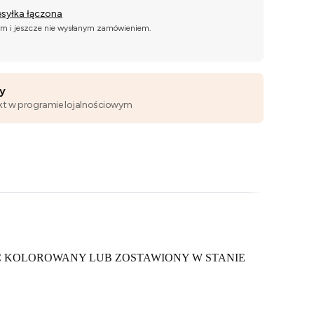
esyłka łączona
ym i jeszcze nie wysłanym zamówieniem.
wy
kt w programie lojalnościowym
C KOLOROWANY LUB ZOSTAWIONY W STANIE