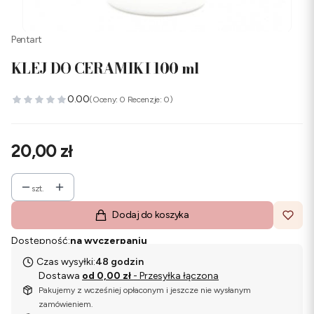
Pentart
KLEJ DO CERAMIKI 100 ml
0.00
(Oceny: 0 Recenzje: 0)
Cena
20,00 zł
szt.
Dodaj do koszyka
Dostępność:
na wyczerpaniu
Czas wysyłki:
48 godzin
Dostawa
od 0,00 zł
- Przesyłka łączona
Pakujemy z wcześniej opłaconym i jeszcze nie wysłanym
zamówieniem.