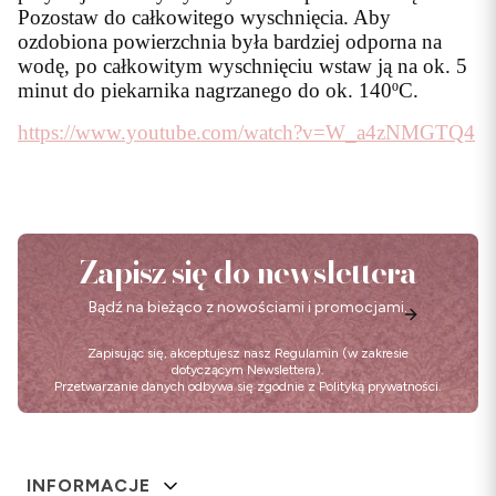
Pozostaw do całkowitego wyschnięcia. Aby
ozdobiona powierzchnia była bardziej odporna na
wodę, po całkowitym wyschnięciu wstaw ją na ok. 5
minut do piekarnika nagrzanego do ok. 140ºC.
https://www.youtube.com/watch?v=W_a4zNMGTQ4
Zapisz się do newslettera
Bądź na bieżąco z nowościami i promocjami.
Zapisując się, akceptujesz nasz
Regulamin
(w zakresie
dotyczącym Newslettera).
Przetwarzanie danych odbywa się zgodnie z
Polityką prywatności
.
Linki w stopce
INFORMACJE