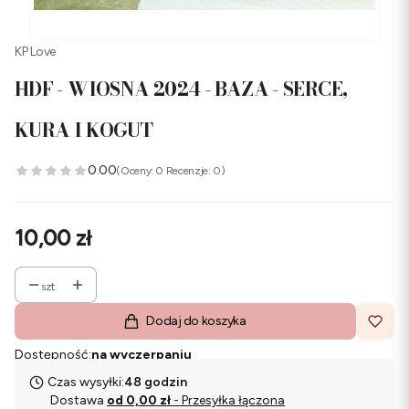
KP Love
HDF - WIOSNA 2024 - BAZA - SERCE,
KURA I KOGUT
0.00
(Oceny: 0 Recenzje: 0)
Cena
10,00 zł
szt.
Dodaj do koszyka
Dostępność:
na wyczerpaniu
Czas wysyłki:
48 godzin
Dostawa
od 0,00 zł
- Przesyłka łączona