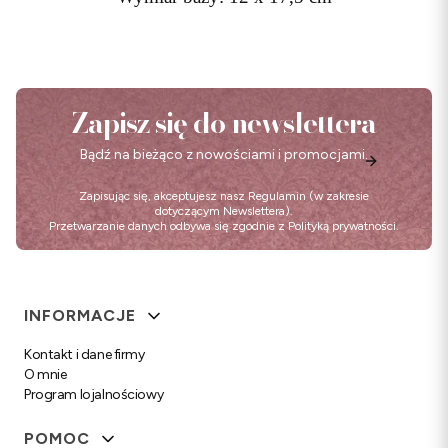
Zapisz się do newslettera
Bądź na bieżąco z nowościami i promocjami.
Zapisując się, akceptujesz nasz
Regulamin
(w zakresie
dotyczącym Newslettera).
Przetwarzanie danych odbywa się zgodnie z
Polityką prywatności
.
Linki w stopce
INFORMACJE
Kontakt i dane firmy
O mnie
Program lojalnościowy
POMOC