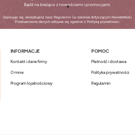
Bądź na bieżąco z nowościami i promocjami.
Zapisując się, akceptujesz nasz
Regulamin
(w zakresie dotyczącym Newslettera).
Przetwarzanie danych odbywa się zgodnie z
Polityką prywatności
.
Linki w stopce
INFORMACJE
POMOC
Kontakt i dane firmy
Płatność i dostawa
O mnie
Polityka prywatności
Program lojalnościowy
Regulamin