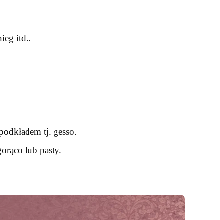
ieg itd..
podkładem tj. gesso.
orąco lub pasty.