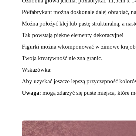
Ozdobna głowa jelenia, półfabrykat, 11,5cm x 1
Półfabrykant można doskonale dalej obrabiać, n
Można położyć klej lub pastę strukturalną, a nas
Tak powstają piękne elementy dekoracyjne!
Figurki można wkomponować w zimowe krajobraz
Twoja kreatywność nie zna granic.
Wskazówka:
Aby uzyskać jeszcze lepszą przyczepność koloró
Uwaga
: mogą zdarzyć się puste miejsca, które 