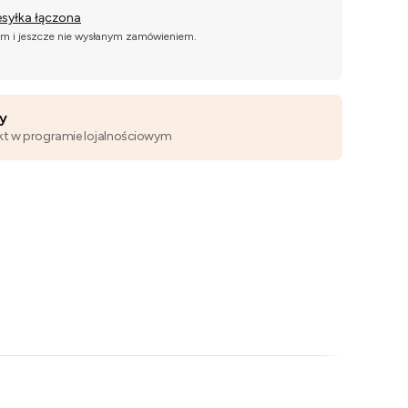
esyłka łączona
ym i jeszcze nie wysłanym zamówieniem.
wy
kt w programie lojalnościowym