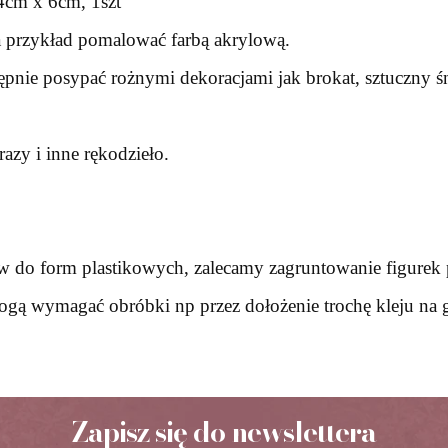
4cm x 6cm, 1szt
a przykład pomalować farbą akrylową.
tępnie posypać rożnymi dekoracjami jak brokat, sztuczny śn
y i inne rękodzieło.
w do form plastikowych, zalecamy zagruntowanie figurek 
mogą wymagać obróbki np przez dołożenie trochę kleju na g
Zapisz się do newslettera