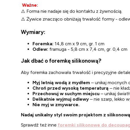
Ważne:
⚠️ Forma nie nadaje się do kontaktu z żywnością.
⚠️ Żywice znacząco obniżają trwałość formy - odle
Wymiary:
Foremka:
14,8 cm x 9 cm, gr. 1 cm
Odlew:
framuga -
5,8 cm x 7,4 cm, gr. 0,4 cm
Jak dbać o foremkę silikonową?
Aby foremka zachowała trwałość i precyzyjne detale
Myj letnią wodą z mydłem
– unikaj mocnych d
Chroń przed wysoką temperaturą
– nie kła
Przechowuj w suchym miejscu
– unikaj świat
Delikatnie wyjmuj odlewy
– nie szarp, lekko 
Nie myj w zmywarce.
Nadaj unikalny styl swoim projektom z silikonową
Sprawdź też inne
foremki silikonowe do decoupa