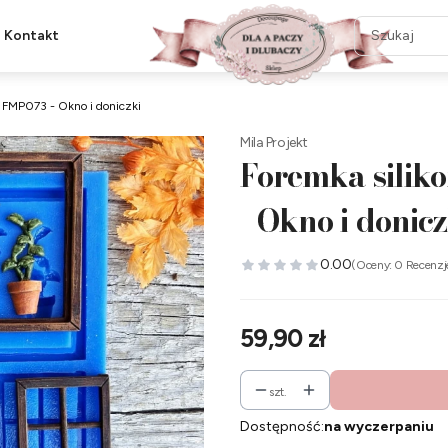
Kontakt
t FMP073 - Okno i doniczki
Mila Projekt
Foremka silik
- Okno i donicz
0.00
(Oceny: 0 Recenzj
Cena
59,90 zł
szt.
Dostępność:
na wyczerpaniu