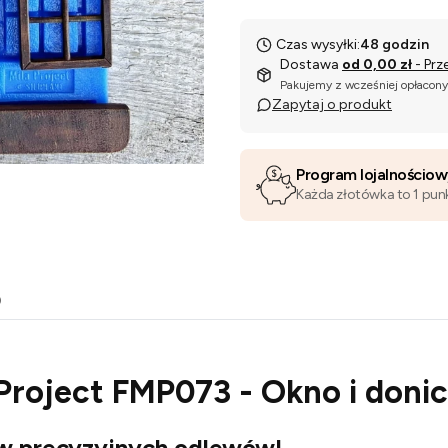
Czas wysyłki:
48 godzin
Dostawa
od 0,00 zł
- Prz
Pakujemy z wcześniej opłacon
Zapytaj o produkt
Program lojalnościo
Każda złotówka to 1 pun
o
Project FMP073 - Okno i donic
ów precyzyjnych odlewów!