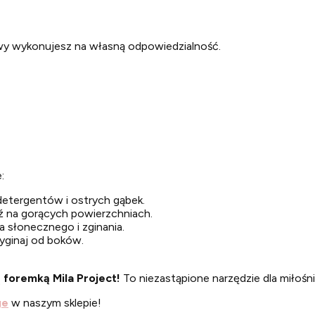
wy wykonujesz na własną odpowiedzialność.
:
etergentów i ostrych gąbek.
dź na gorących powierzchniach.
ła słonecznego i zginania.
wyginaj od boków.
 foremką Mila Project!
To niezastąpione narzędzie dla miłośn
ge
w naszym sklepie!