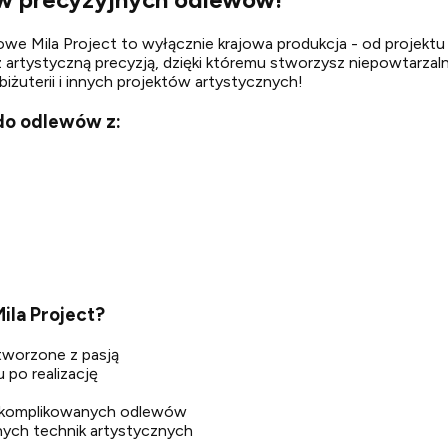
owe Mila Project to wyłącznie krajowa produkcja - od projektu 
a z artystyczną precyzją, dzięki któremu stworzysz niepowtarz
iżuterii i innych projektów artystycznych!
 do odlewów z:
la Project?
stworzone z pasją
 po realizację
skomplikowanych odlewów
nych technik artystycznych