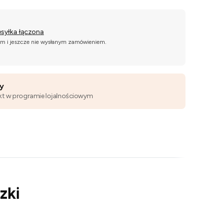
esyłka łączona
ym i jeszcze nie wysłanym zamówieniem.
wy
kt w programie lojalnościowym
zki