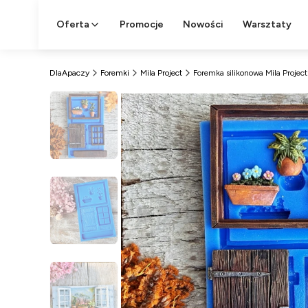
Oferta
Promocje
Nowości
Warsztaty
DlaApaczy
Foremki
Mila Project
Foremka silikonowa Mila Projec