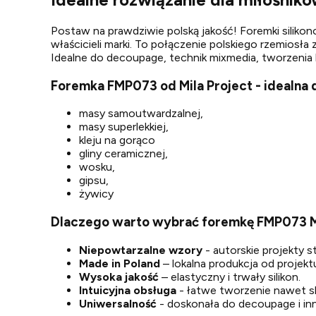
Postaw na prawdziwie polską jakość! Foremki silikon
właścicieli marki. To połączenie polskiego rzemiosł
Idealne do decoupage, technik mixmedia, tworzenia b
Foremka FMP073 od Mila Project - idealna
masy samoutwardzalnej,
masy superlekkiej,
kleju na gorąco
gliny ceramicznej,
wosku,
gipsu,
żywicy
Dlaczego warto wybrać foremkę FMP073 Mi
Niepowtarzalne wzory
- autorskie projekty 
Made in Poland
– lokalna produkcja od projektu
Wysoka jakość
– elastyczny i trwały silikon.
Intuicyjna obsługa
- łatwe tworzenie nawet 
Uniwersalność
- doskonała do decoupage i in