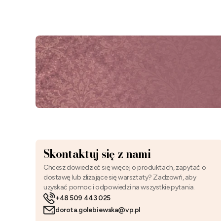
Skontaktuj się z nami
Chcesz dowiedzieć się więcej o produktach, zapytać o
dostawę lub zliżające się warsztaty? Zadzowń, aby
uzyskać pomoc i odpowiedzi na wszystkie pytania.
+48 509 443 025
dorota.golebiewska@vp.pl