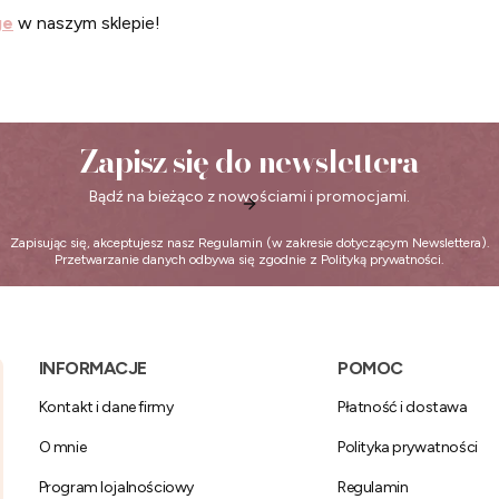
ge
w naszym sklepie!
Zapisz się do newslettera
Bądź na bieżąco z nowościami i promocjami.
Zapisując się, akceptujesz nasz
Regulamin
(w zakresie dotyczącym Newslettera).
Przetwarzanie danych odbywa się zgodnie z
Polityką prywatności
.
Linki w stopce
INFORMACJE
POMOC
Kontakt i dane firmy
Płatność i dostawa
O mnie
Polityka prywatności
Program lojalnościowy
Regulamin