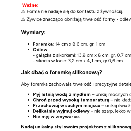
Ważne:
⚠️ Forma nie nadaje się do kontaktu z żywnością.
⚠️ Żywice znacząco obniżają trwałość formy - odle
Wymiary:
Foremka:
14 cm x 8,6 cm, gr. 1 cm
Odlew:
- gałązka z sikorkami: 13,8 cm x 8 cm, gr. 0,7 c
- sikorka w locie: 3,2 cm x 4,1 cm, gr.0,6 cm
Jak dbać o foremkę silikonową?
Aby foremka zachowała trwałość i precyzyjne detale
Myj letnią wodą z mydłem
– unikaj mocnych d
Chroń przed wysoką temperaturą
– nie kła
Przechowuj w suchym miejscu
– unikaj świat
Delikatnie wyjmuj odlewy
– nie szarp, lekko 
Nie myj w zmywarce.
Nadaj unikalny styl swoim projektom z silikonową