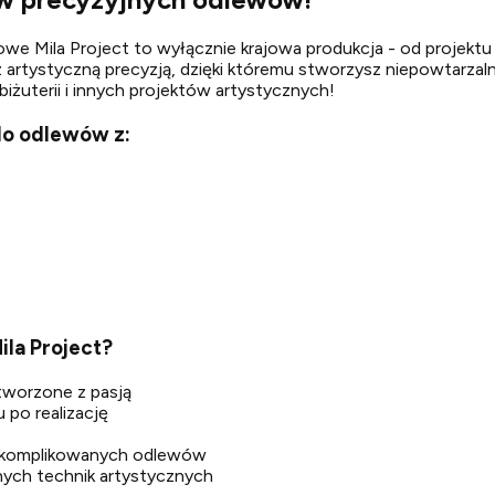
owe Mila Project to wyłącznie krajowa produkcja - od projektu 
a z artystyczną precyzją, dzięki któremu stworzysz niepowtarz
iżuterii i innych projektów artystycznych!
do odlewów z:
la Project?
stworzone z pasją
 po realizację
skomplikowanych odlewów
nych technik artystycznych