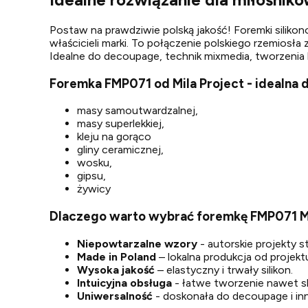
Postaw na prawdziwie polską jakość! Foremki silikon
właścicieli marki. To połączenie polskiego rzemiosł
Idealne do decoupage, technik mixmedia, tworzenia b
Foremka FMP071 od Mila Project - idealna 
masy samoutwardzalnej,
masy superlekkiej,
kleju na gorąco
gliny ceramicznej,
wosku,
gipsu,
żywicy
Dlaczego warto wybrać foremkę FMP071 Mi
Niepowtarzalne wzory
- autorskie projekty 
Made in Poland
– lokalna produkcja od projektu
Wysoka jakość
– elastyczny i trwały silikon.
Intuicyjna obsługa
- łatwe tworzenie nawet 
Uniwersalność
- doskonała do decoupage i in