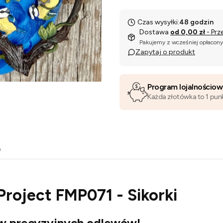
Czas wysyłki:
48 godzin
Dostawa
od 0,00 zł
- Prz
Pakujemy z wcześniej opłacon
Zapytaj o produkt
Program lojalnościo
Każda złotówka to 1 pun
o
Project FMP071 - Sikorki
ów precyzyjnych odlewów!