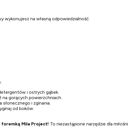
wy wykonujesz na własną odpowiedzialność.
m
:
etergentów i ostrych gąbek.
dź na gorących powierzchniach.
ła słonecznego i zginania.
wyginaj od boków.
 foremką Mila Project!
To niezastąpione narzędzie dla miłośn