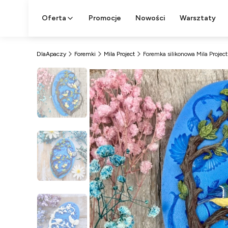
Oferta
Promocje
Nowości
Warsztaty
DlaApaczy
Foremki
Mila Project
Foremka silikonowa Mila Projec