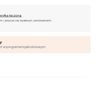
esyłka łączona
ym i jeszcze nie wysłanym zamówieniem.
wy
kt w programie lojalnościowym