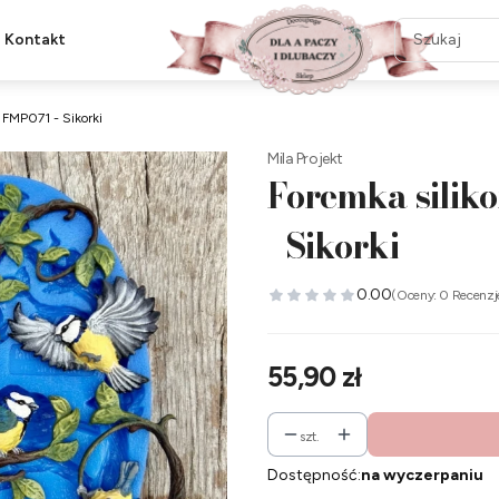
Kontakt
t FMP071 - Sikorki
Mila Projekt
Foremka silik
- Sikorki
0.00
(Oceny: 0 Recenzj
Cena
55,90 zł
szt.
Dostępność:
na wyczerpaniu