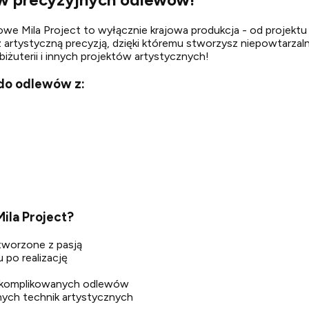
owe Mila Project to wyłącznie krajowa produkcja - od projektu 
a z artystyczną precyzją, dzięki któremu stworzysz niepowtarz
iżuterii i innych projektów artystycznych!
 do odlewów z:
ila Project?
stworzone z pasją
 po realizację
skomplikowanych odlewów
nych technik artystycznych