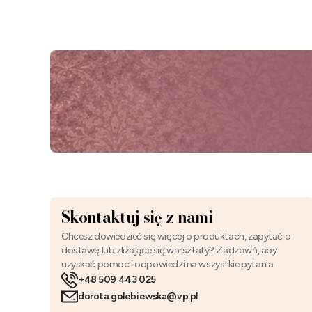
Skontaktuj się z nami
Chcesz dowiedzieć się więcej o produktach, zapytać o
dostawę lub zliżające się warsztaty? Zadzowń, aby
uzyskać pomoc i odpowiedzi na wszystkie pytania.
+48 509 443 025
dorota.golebiewska@vp.pl