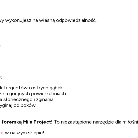
wy wykonujesz na własną odpowiedzialność.
m
:
etergentów i ostrych gąbek.
dź na gorących powierzchniach.
ła słonecznego i zginania.
wyginaj od boków.
 foremką Mila Project!
To niezastąpione narzędzie dla miłośn
ge
w naszym sklepie!