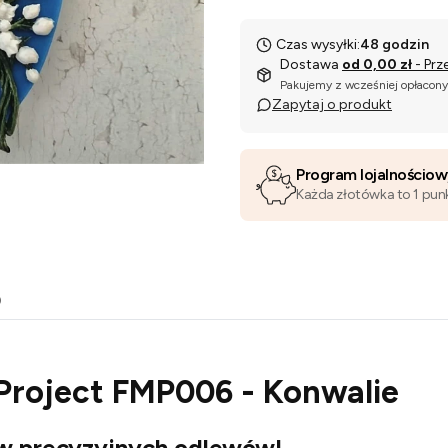
Czas wysyłki:
48 godzin
Dostawa
od 0,00 zł
- Prz
Pakujemy z wcześniej opłacon
Zapytaj o produkt
Program lojalnościo
Każda złotówka to 1 pun
o
 Project FMP006 - Konwalie
ów precyzyjnych odlewów!