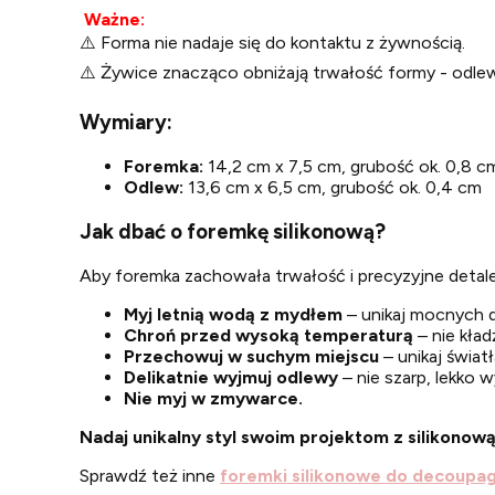
Ważne:
⚠️ Forma nie nadaje się do kontaktu z żywnością.
⚠️ Żywice znacząco obniżają trwałość formy - odle
Wymiary:
Foremka:
14,2 cm x 7,5 cm, grubość ok. 0,8 c
Odlew:
13,6 cm x 6,5 cm, grubość ok. 0,4 cm
Jak dbać o foremkę silikonową?
Aby foremka zachowała trwałość i precyzyjne detale
Myj letnią wodą z mydłem
– unikaj mocnych d
Chroń przed wysoką temperaturą
– nie kła
Przechowuj w suchym miejscu
– unikaj świat
Delikatnie wyjmuj odlewy
– nie szarp, lekko 
Nie myj w zmywarce.
Nadaj unikalny styl swoim projektom z silikonową
Sprawdź też inne
foremki silikonowe do decoupa