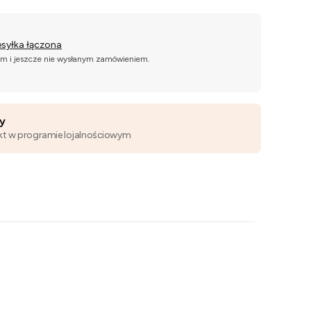
esyłka łączona
ym i jeszcze nie wysłanym zamówieniem.
wy
kt w programie lojalnościowym