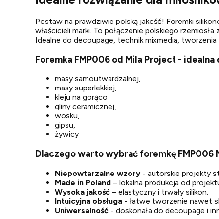
Postaw na prawdziwie polską jakość! Foremki silikon
właścicieli marki. To połączenie polskiego rzemiosł
Idealne do decoupage, technik mixmedia, tworzenia b
Foremka FMP006 od Mila Project - idealna
masy samoutwardzalnej,
masy superlekkiej,
kleju na gorąco
gliny ceramicznej,
wosku,
gipsu,
żywicy
Dlaczego warto wybrać foremkę FMP006 M
Niepowtarzalne wzory
- autorskie projekty 
Made in Poland
– lokalna produkcja od projektu
Wysoka jakość
– elastyczny i trwały silikon.
Intuicyjna obsługa
- łatwe tworzenie nawet 
Uniwersalność
- doskonała do decoupage i in