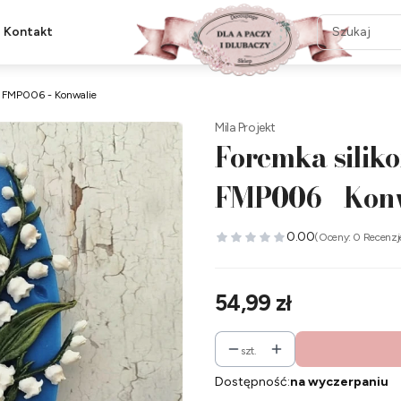
Kontakt
ct FMP006 - Konwalie
Mila Projekt
Foremka siliko
FMP006 - Kon
0.00
(Oceny: 0 Recenzj
Cena
54,99 zł
szt.
Dostępność:
na wyczerpaniu