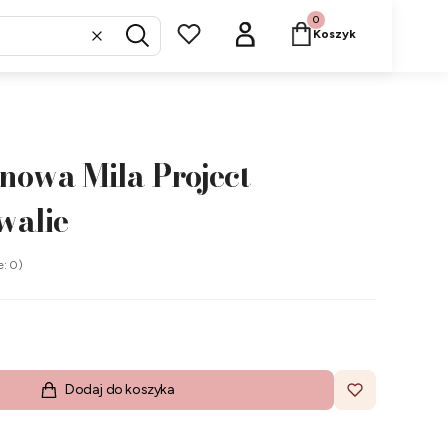
Produkty w koszyku: 
Koszyk
Wyczyść
Szukaj
nowa Mila Project
walie
e: 0)
Dodaj do koszyka