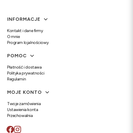
Linki w stopce
INFORMACJE
Kontakt i dane firmy
O mnie
Program lojalnościowy
POMOC
Płatność i dostawa
Polityka prywatności
Regulamin
MOJE KONTO
Twoje zamówienia
Ustawienia konta
Przechowalnia