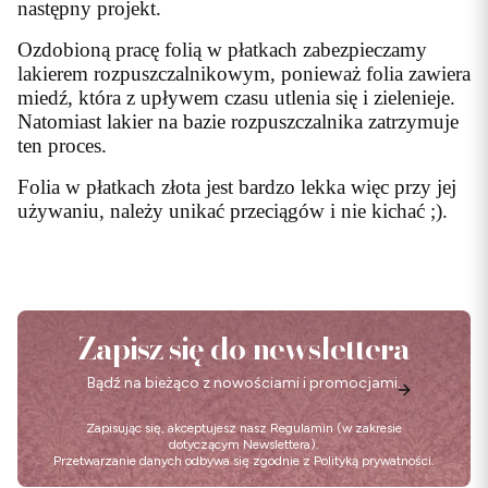
następny projekt.
Ozdobioną pracę folią w płatkach zabezpieczamy
lakierem rozpuszczalnikowym, ponieważ folia zawiera
miedź, która z upływem czasu utlenia się i zielenieje.
Natomiast lakier na bazie rozpuszczalnika zatrzymuje
ten proces.
Folia w płatkach złota jest bardzo lekka więc przy jej
używaniu, należy unikać przeciągów i nie kichać ;).
Zapisz się do newslettera
Bądź na bieżąco z nowościami i promocjami.
Zapisując się, akceptujesz nasz
Regulamin
(w zakresie
dotyczącym Newslettera).
Przetwarzanie danych odbywa się zgodnie z
Polityką prywatności
.