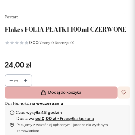
Pentart
Flakes FOLIA PŁATKI 100ml CZERWONE
0.00
(Oceny: 0 Recenzje: 0)
Cena
24,00 zł
szt.
Dodaj do koszyka
Dostępność:
na wyczerpaniu
Czas wysyłki:
48 godzin
Dostawa
od 0,00 zł
- Przesyłka łączona
Pakujemy z wcześniej opłaconym i jeszcze nie wysłanym
zamówieniem.