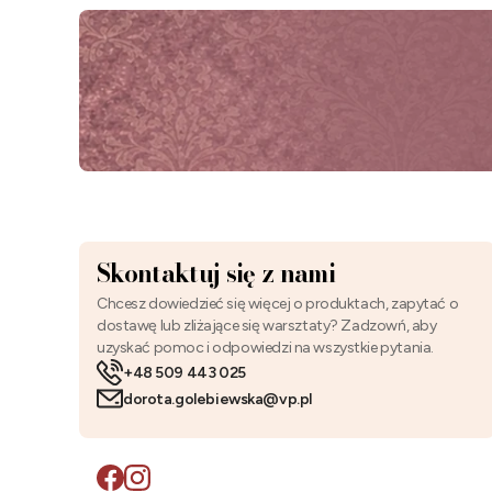
Skontaktuj się z nami
Chcesz dowiedzieć się więcej o produktach, zapytać o
dostawę lub zliżające się warsztaty? Zadzowń, aby
uzyskać pomoc i odpowiedzi na wszystkie pytania.
+48 509 443 025
dorota.golebiewska@vp.pl