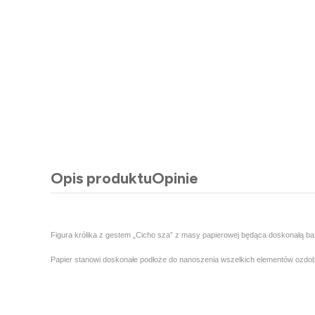
Opis produktu
Opinie
Figura królika z gestem „Cicho sza” z masy papierowej będąca doskonałą baz
Papier stanowi doskonałe podłoże do nanoszenia wszelkich elementów ozdob