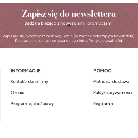
Zapisz się do newslettera
Bądź na bieżąco z nowościami i promocjami.
Zapisując się, akceptujesz nasz
Regulamin
(w zakresie dotyczącym Newslettera).
Przetwarzanie danych odbywa się zgodnie z
Polityką prywatności
.
Linki w stopce
INFORMACJE
POMOC
Kontakt i dane firmy
Płatność i dostawa
O mnie
Polityka prywatności
Program lojalnościowy
Regulamin