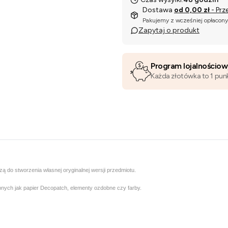
Dostawa
od 0,00 zł
- Prz
Pakujemy z wcześniej opłacon
Zapytaj o produkt
Program lojalnościo
Każda złotówka to 1 pun
ą do stworzenia własnej oryginalnej wersji przedmiotu.
nych jak papier Decopatch, elementy ozdobne czy farby.