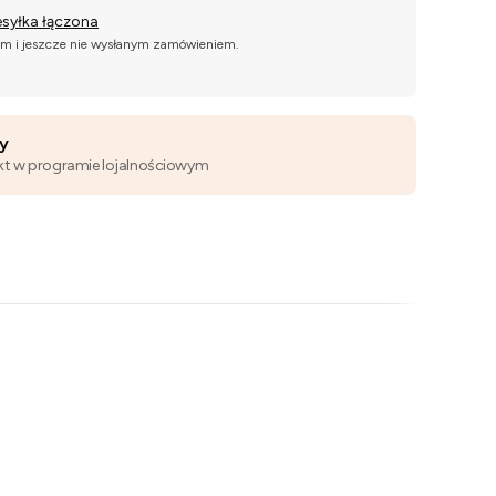
esyłka łączona
ym i jeszcze nie wysłanym zamówieniem.
wy
kt w programie lojalnościowym