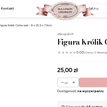
Kontakt
Figura Królik Cicho sza! - 9 x 25.5 x 7.5cm
decopatch
Figura Królik C
0.00
(Oceny: 0 Recenzj
Cena
25,00 zł
szt.
Dostępność:
na wyczerpaniu
Czas wysyłki:
48 godzin