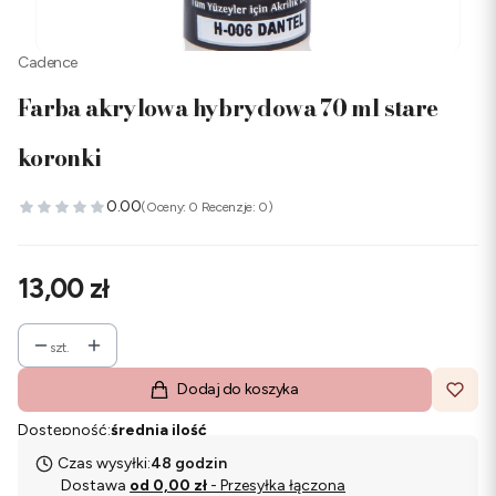
Cadence
Farba akrylowa hybrydowa 70 ml stare
koronki
0.00
(Oceny: 0 Recenzje: 0)
Cena
13,00 zł
szt.
Dodaj do koszyka
Dostępność:
średnia ilość
Czas wysyłki:
48 godzin
Dostawa
od 0,00 zł
- Przesyłka łączona