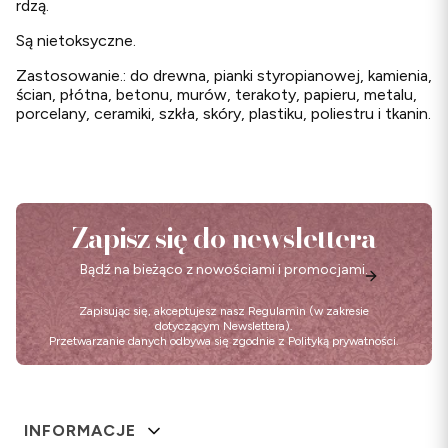
rdzą.
Są nietoksyczne.
Zastosowanie.: do drewna, pianki styropianowej, kamienia,
ścian, płótna, betonu, murów, terakoty, papieru, metalu,
porcelany, ceramiki, szkła, skóry, plastiku, poliestru i tkanin.
Zapisz się do newslettera
Bądź na bieżąco z nowościami i promocjami.
Zapisując się, akceptujesz nasz
Regulamin
(w zakresie
dotyczącym Newslettera).
Przetwarzanie danych odbywa się zgodnie z
Polityką prywatności
.
Linki w stopce
INFORMACJE