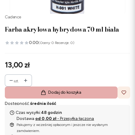
Cadence
Farba akrylowa hybrydowa 70 ml biała
0.00
(Oceny: 0 Recenzje: 0)
Cena
13,00 zł
szt.
Dodaj do koszyka
Dostępność:
średnia ilość
Czas wysyłki:
48 godzin
Dostawa
od 0,00 zł
- Przesyłka łączona
Pakujemy z wcześniej opłaconym i jeszcze nie wysłanym
zamówieniem.