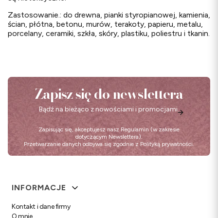
Zastosowanie.: do drewna, pianki styropianowej, kamienia,
ścian, płótna, betonu, murów, terakoty, papieru, metalu,
porcelany, ceramiki, szkła, skóry, plastiku, poliestru i tkanin.
Zapisz się do newslettera
Bądź na bieżąco z nowościami i promocjami.
Zapisując się, akceptujesz nasz
Regulamin
(w zakresie
dotyczącym Newslettera).
Przetwarzanie danych odbywa się zgodnie z
Polityką prywatności
.
Linki w stopce
INFORMACJE
Kontakt i dane firmy
O mnie