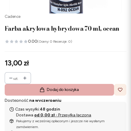
Cadence
Farba akrylowa hybrydowa 70 ml, ocean
0.00
(Oceny: 0 Recenzje: 0)
Cena
13,00 zł
szt.
Dodaj do koszyka
Dostępność:
na wyczerpaniu
Czas wysyłki:
48 godzin
Dostawa
od 0,00 zł
- Przesyłka łączona
Pakujemy z wcześniej opłaconym i jeszcze nie wysłanym
zamówieniem.