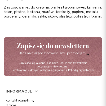
Zastosowanie.: do drewna, pianki styropianowej, kamienia,
ścian, płótna, betonu, murów, terakoty, papieru, metalu,
porcelany, ceramiki, szkła, skóry, plastiku, poliestru i tkanin.
Zapisz się do newslettera
Bądź na bieżąco z nowościami i promocjami.
Zapisując się, akceptujesz nasz
Regulamin
(w zakresie
dotyczącym Newslettera).
Przetwarzanie danych odbywa się zgodnie z
Polityką prywatności
.
Linki w stopce
INFORMACJE
Kontakt i dane firmy
O mnie