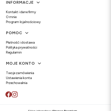
Linki w stopce
INFORMACJE
Kontakt i dane firmy
O mnie
Program lojalnościowy
POMOC
Płatność i dostawa
Polityka prywatności
Regulamin
MOJE KONTO
Twoje zamówienia
Ustawienia konta
Przechowalnia