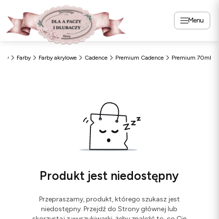
Menu
czy
Farby
Farby akrylowe
Cadence
Premium Cadence
Premium 70ml
Produkt jest niedostępny
Przepraszamy, produkt, którego szukasz jest
niedostępny. Przejdź do Strony głównej lub
skorzystaj z wyszukiwarki, żeby znaleźć to, co Cię