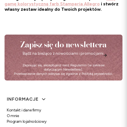
gamę kolorystyczną farb Stamperia Allegro
i stwórz
własny zestaw idealny do Twoich projektów.
Zapisz się do newslettera
Bądź na bieżąco z nowościami i promocjami.
Zapisując się, akceptujesz nasz
Regulamin
(w zakresie
dotyczącym Newslettera).
Przetwarzanie danych odbywa się zgodnie z
Polityką prywatności
.
Linki w stopce
INFORMACJE
Kontakt i dane firmy
O mnie
Program lojalnościowy