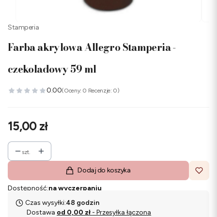
Stamperia
Farba akrylowa Allegro Stamperia -
czekoladowy 59 ml
0.00
(Oceny: 0 Recenzje: 0)
Cena
15,00 zł
szt.
Dodaj do koszyka
Dostępność:
na wyczerpaniu
Czas wysyłki:
48 godzin
Dostawa
od 0,00 zł
- Przesyłka łączona