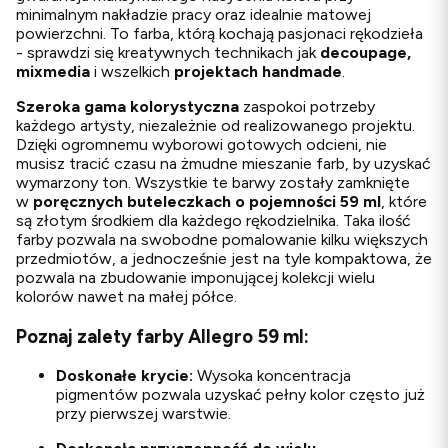
minimalnym nakładzie pracy oraz idealnie matowej
powierzchni. To farba, którą kochają pasjonaci rękodzieła
- sprawdzi się kreatywnych technikach jak
decoupage,
mixmedia
i wszelkich
projektach handmade
.
Szeroka gama kolorystyczna
zaspokoi potrzeby
każdego artysty, niezależnie od realizowanego projektu.
Dzięki ogromnemu wyborowi gotowych odcieni, nie
musisz tracić czasu na żmudne mieszanie farb, by uzyskać
wymarzony ton. Wszystkie te barwy zostały zamknięte
w
poręcznych buteleczkach o pojemności 59 ml
, które
są złotym środkiem dla każdego rękodzielnika. Taka ilość
farby pozwala na swobodne pomalowanie kilku większych
przedmiotów, a jednocześnie jest na tyle kompaktowa, że
pozwala na zbudowanie imponującej kolekcji wielu
kolorów nawet na małej półce.
Poznaj zalety farby Allegro 59 ml:
Doskonałe krycie:
Wysoka koncentracja
pigmentów pozwala uzyskać pełny kolor często już
przy pierwszej warstwie.