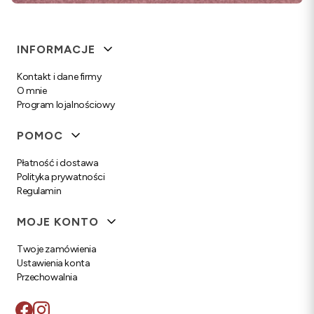
Linki w stopce
INFORMACJE
Kontakt i dane firmy
O mnie
Program lojalnościowy
POMOC
Płatność i dostawa
Polityka prywatności
Regulamin
MOJE KONTO
Twoje zamówienia
Ustawienia konta
Przechowalnia