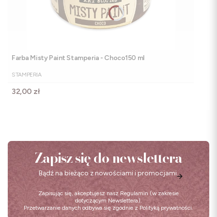
Farba Misty Paint Stamperia - Choco150 ml
PRODUCENT
STAMPERIA
Cena
32,00 zł
Zapisz się do newslettera
Bądź na bieżąco z nowościami i promocjami.
Zapisując się, akceptujesz nasz
Regulamin
(w zakresie
dotyczącym Newslettera).
Przetwarzanie danych odbywa się zgodnie z
Polityką prywatności
.