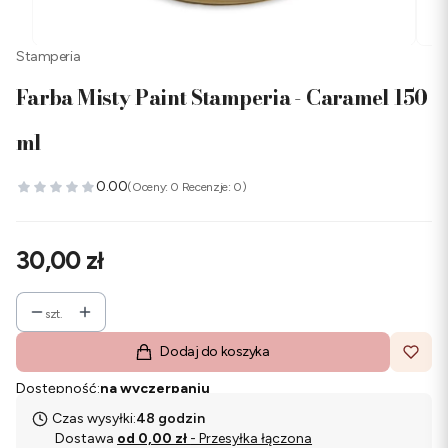
Stamperia
Farba Misty Paint Stamperia - Caramel 150
ml
0.00
(Oceny: 0 Recenzje: 0)
Cena
30,00 zł
szt.
Dodaj do koszyka
Dostępność:
na wyczerpaniu
Czas wysyłki:
48 godzin
Dostawa
od 0,00 zł
- Przesyłka łączona