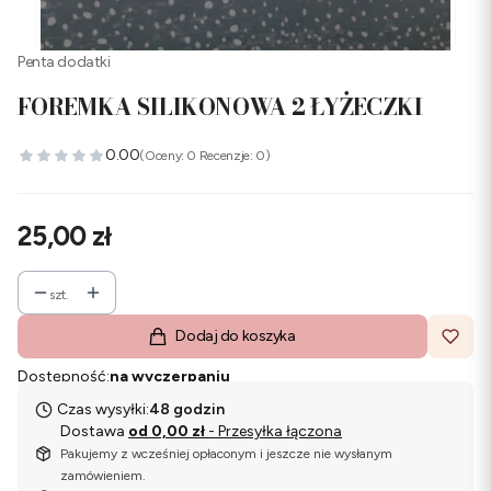
Penta dodatki
FOREMKA SILIKONOWA 2 ŁYŻECZKI
0.00
(Oceny: 0 Recenzje: 0)
Cena
25,00 zł
szt.
Dodaj do koszyka
Dostępność:
na wyczerpaniu
Czas wysyłki:
48 godzin
Dostawa
od 0,00 zł
- Przesyłka łączona
Pakujemy z wcześniej opłaconym i jeszcze nie wysłanym
zamówieniem.