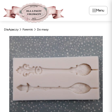
Menu
DlaApaczy
Foremki
Do masy