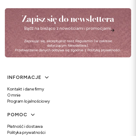
Zapisz się do newslettera
Bądź na bieżąco z nowościami i promocjami.
Zapisując się, akceptujesz nasz
Regulamin
(w zakresie
dotyczącym Newslettera).
Przetwarzanie danych odbywa się zgodnie z
Polityką prywatności
.
Linki w stopce
INFORMACJE
Kontakt i dane firmy
O mnie
Program lojalnościowy
POMOC
Płatność i dostawa
Polityka prywatności