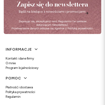
Zapisz się do newslettera
Bądź na bieżąco z nowościami i promocjami.
Zapisując się, akceptujesz nasz
Regulamin
(w zakresie
dotyczącym Newslettera).
Przetwarzanie danych odbywa się zgodnie z
Polityką prywatności
.
Linki w stopce
INFORMACJE
Kontakt i dane firmy
O mnie
Program lojalnościowy
POMOC
Płatność i dostawa
Polityka prywatności
Regulamin