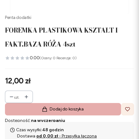
Penta dodatki
FOREMKA PLASTIKOWA KSZTAŁT I
FAKT.BAZA RÓŻA 4szt
0.00
(Oceny: 0 Recenzje: 0)
Cena
12,00 zł
szt.
Dodaj do koszyka
Dostępność:
na wyczerpaniu
Czas wysyłki:
48 godzin
Dostawa
od 0,00 zł
- Przesyłka łączona