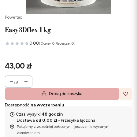
Powertex
Easy3Dflex 1 kg
0.00
(Oceny: 0 Recenzje: 0)
Cena
43,00 zł
szt.
Dodaj do koszyka
Dostępność:
na wyczerpaniu
Czas wysyłki:
48 godzin
Dostawa
od 0,00 zł
- Przesyłka łączona
Pakujemy z wcześniej opłaconym i jeszcze nie wysłanym
zamówieniem.