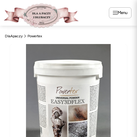
Menu
DlaApaczy
Powertex