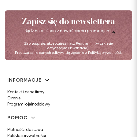
Zapisz się do newslettera
Bądź na bieżąco z nowościami i promocjami.
Zapisując się, akceptujesz nasz
Regulamin
(w zakresie
dotyczącym Newslettera).
Przetwarzanie danych odbywa się zgodnie z
Polityką prywatności
.
Linki w stopce
INFORMACJE
Kontakt i dane firmy
O mnie
Program lojalnościowy
POMOC
Płatność i dostawa
Polityka prywatności