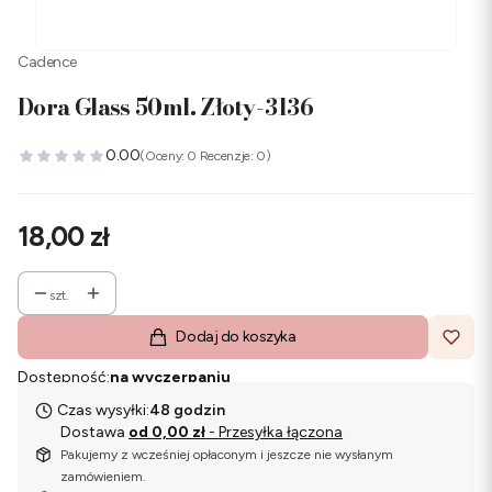
Cadence
Dora Glass 50ml. Złoty-3136
0.00
(Oceny: 0 Recenzje: 0)
Cena
18,00 zł
szt.
Dodaj do koszyka
Dostępność:
na wyczerpaniu
Czas wysyłki:
48 godzin
Dostawa
od 0,00 zł
- Przesyłka łączona
Pakujemy z wcześniej opłaconym i jeszcze nie wysłanym
zamówieniem.