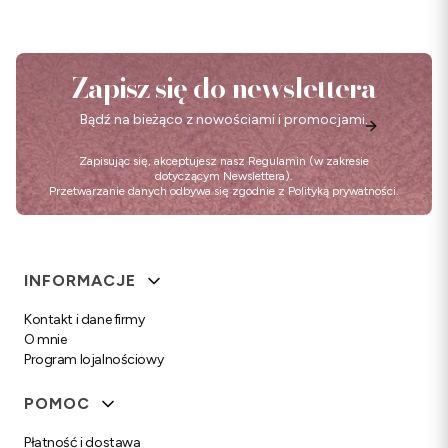
Zapisz się do newslettera
Bądź na bieżąco z nowościami i promocjami.
Zapisując się, akceptujesz nasz
Regulamin
(w zakresie
dotyczącym Newslettera).
Przetwarzanie danych odbywa się zgodnie z
Polityką prywatności
.
Linki w stopce
INFORMACJE
Kontakt i dane firmy
O mnie
Program lojalnościowy
POMOC
Płatność i dostawa