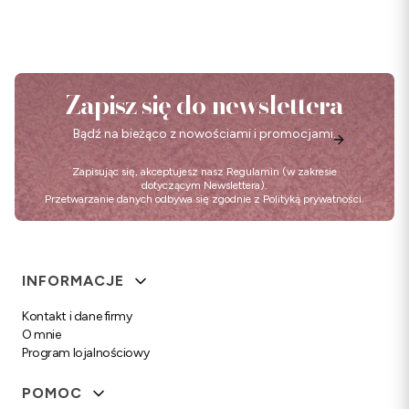
Zapisz się do newslettera
Bądź na bieżąco z nowościami i promocjami.
Zapisując się, akceptujesz nasz
Regulamin
(w zakresie
dotyczącym Newslettera).
Przetwarzanie danych odbywa się zgodnie z
Polityką prywatności
.
Linki w stopce
INFORMACJE
Kontakt i dane firmy
O mnie
Program lojalnościowy
POMOC