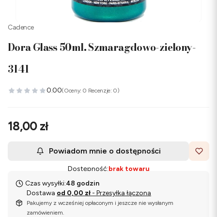
Cadence
Dora Glass 50ml. Szmaragdowo-zielony-
3141
0.00
(Oceny: 0 Recenzje: 0)
Cena
18,00 zł
Powiadom mnie o dostępności
Dostępność:
brak towaru
Czas wysyłki:
48 godzin
Dostawa
od 0,00 zł
- Przesyłka łączona
Pakujemy z wcześniej opłaconym i jeszcze nie wysłanym
zamówieniem.