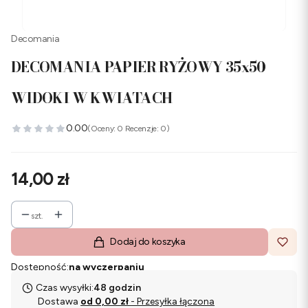
Decomania
DECOMANIA PAPIER RYŻOWY 35x50
WIDOKI W KWIATACH
0.00
(Oceny: 0 Recenzje: 0)
Cena
14,00 zł
szt.
Dodaj do koszyka
Dostępność:
na wyczerpaniu
Czas wysyłki:
48 godzin
Dostawa
od 0,00 zł
- Przesyłka łączona