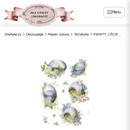
Menu
DlaApaczy
Decoupage
Papier ryżowy
Tematyka
KWIATY, LIŚCIE....