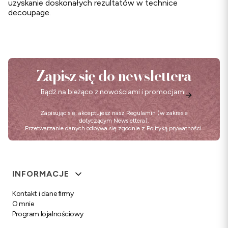
uzyskanie doskonałych rezultatów w technice
decoupage.
Zapisz się do newslettera
Bądź na bieżąco z nowościami i promocjami.
Zapisując się, akceptujesz nasz
Regulamin
(w zakresie
dotyczącym Newslettera).
Przetwarzanie danych odbywa się zgodnie z
Polityką prywatności
.
Linki w stopce
INFORMACJE
Kontakt i dane firmy
O mnie
Program lojalnościowy