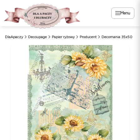
Menu
DlaApaczy
Decoupage
Papier ryżowy
Producent
Decomania 35x50