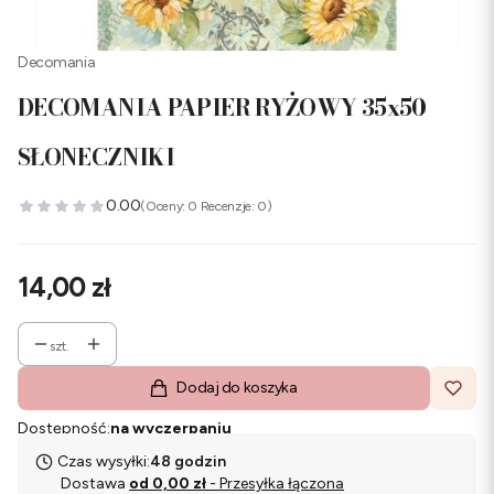
Decomania
DECOMANIA PAPIER RYŻOWY 35x50
SŁONECZNIKI
0.00
(Oceny: 0 Recenzje: 0)
Cena
14,00 zł
szt.
Dodaj do koszyka
Dostępność:
na wyczerpaniu
Czas wysyłki:
48 godzin
Dostawa
od 0,00 zł
- Przesyłka łączona