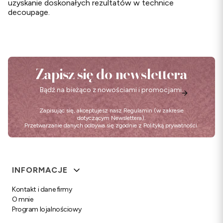
uzyskanie doskonałych rezultatów w technice
decoupage.
Zapisz się do newslettera
Bądź na bieżąco z nowościami i promocjami.
Zapisując się, akceptujesz nasz
Regulamin
(w zakresie
dotyczącym Newslettera).
Przetwarzanie danych odbywa się zgodnie z
Polityką prywatności
.
Linki w stopce
INFORMACJE
Kontakt i dane firmy
O mnie
Program lojalnościowy