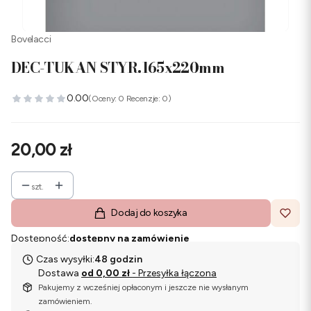
Bovelacci
DEC-TUKAN STYR.165x220mm
0.00
(Oceny: 0 Recenzje: 0)
Cena
20,00 zł
szt.
Dodaj do koszyka
Dostępność:
dostępny na zamówienie
Czas wysyłki:
48 godzin
Dostawa
od 0,00 zł
- Przesyłka łączona
Pakujemy z wcześniej opłaconym i jeszcze nie wysłanym
zamówieniem.