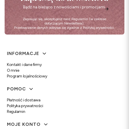
Bądź na bieżąco z nowościami i promocjami.
Zapisując się, akceptujesz nasz
Regulamin
(w zakresie
dotyczącym Newslettera).
Przetwarzanie danych odbywa się zgodnie z
Polityką prywatności
.
Linki w stopce
INFORMACJE
Kontakt i dane firmy
O mnie
Program lojalnościowy
POMOC
Płatność i dostawa
Polityka prywatności
Regulamin
MOJE KONTO