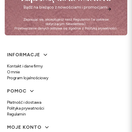
Bądź na bieżąco z nowościami i promocjami.
Zapisując się, akceptujesz nasz
Regulamin
(w zakresie
dotyczącym Newslettera).
Przetwarzanie danych odbywa się zgodnie z
Polityką prywatności
.
Linki w stopce
INFORMACJE
Kontakt i dane firmy
O mnie
Program lojalnościowy
POMOC
Płatność i dostawa
Polityka prywatności
Regulamin
MOJE KONTO