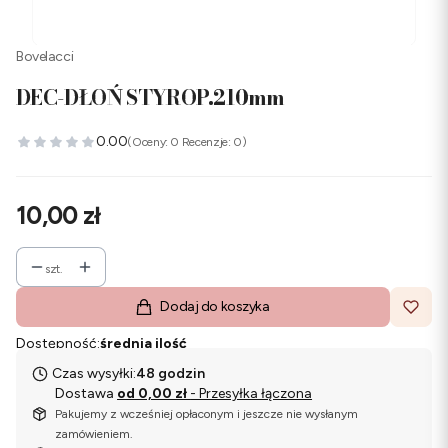
Bovelacci
DEC-DŁOŃ STYROP.210mm
0.00
(Oceny: 0 Recenzje: 0)
Cena
10,00 zł
szt.
Dodaj do koszyka
Dostępność:
średnia ilość
Czas wysyłki:
48 godzin
Dostawa
od 0,00 zł
- Przesyłka łączona
Pakujemy z wcześniej opłaconym i jeszcze nie wysłanym
zamówieniem.