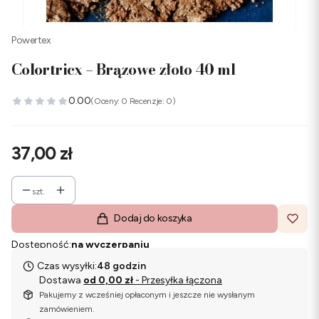
Powertex
Colortricx – Brązowe złoto 40 ml
0.00
(Oceny: 0 Recenzje: 0)
Cena
37,00 zł
szt.
Dodaj do koszyka
Dostępność:
na wyczerpaniu
Czas wysyłki:
48 godzin
Dostawa
od 0,00 zł
- Przesyłka łączona
Pakujemy z wcześniej opłaconym i jeszcze nie wysłanym
zamówieniem.