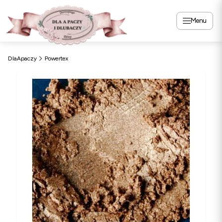
Menu
DlaApaczy
Powertex