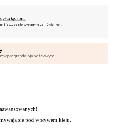
esyłka łączona
ym i jeszcze nie wysłanym zamówieniem.
wy
kt w programie lojalnościowym
 zaawansowanych!
 zmywają się pod wpływem kleju.