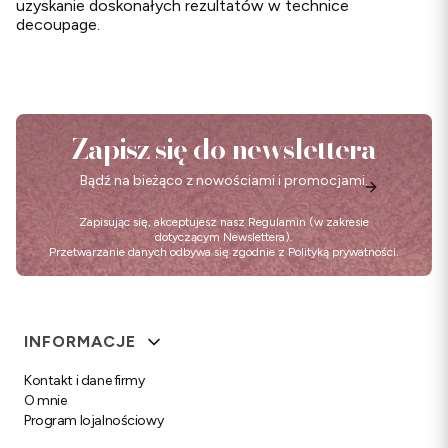
uzyskanie doskonałych rezultatów w technice
decoupage.
Zapisz się do newslettera
Bądź na bieżąco z nowościami i promocjami.
Zapisując się, akceptujesz nasz
Regulamin
(w zakresie
dotyczącym Newslettera).
Przetwarzanie danych odbywa się zgodnie z
Polityką prywatności
.
Linki w stopce
INFORMACJE
Kontakt i dane firmy
O mnie
Program lojalnościowy