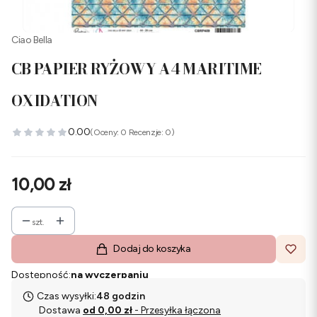
Ciao Bella
CB PAPIER RYŻOWY A4 MARITIME
OXIDATION
0.00
(Oceny: 0 Recenzje: 0)
Cena
10,00 zł
szt.
Dodaj do koszyka
Dostępność:
na wyczerpaniu
Czas wysyłki:
48 godzin
Dostawa
od 0,00 zł
- Przesyłka łączona