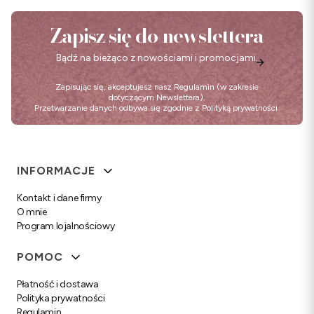
Zapisz się do newslettera
Bądź na bieżąco z nowościami i promocjami.
Zapisując się, akceptujesz nasz
Regulamin
(w zakresie
dotyczącym Newslettera).
Przetwarzanie danych odbywa się zgodnie z
Polityką prywatności
.
Linki w stopce
INFORMACJE
Kontakt i dane firmy
O mnie
Program lojalnościowy
POMOC
Płatność i dostawa
Polityka prywatności
Regulamin