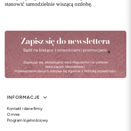
stanowić samodzielnie wiszącą ozdobę.
Zapisz się do newslettera
Bądź na bieżąco z nowościami i promocjami.
Zapisując się, akceptujesz nasz
Regulamin
(w zakresie
dotyczącym Newslettera).
Przetwarzanie danych odbywa się zgodnie z
Polityką prywatności
.
Linki w stopce
INFORMACJE
Kontakt i dane firmy
O mnie
Program lojalnościowy