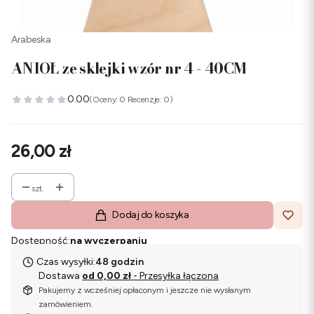
Arabeska
ANIOŁ ze sklejki wzór nr 4 - 40CM
0.00
(Oceny: 0 Recenzje: 0)
Cena
26,00 zł
szt.
Dodaj do koszyka
Dostępność:
na wyczerpaniu
Czas wysyłki:
48 godzin
Dostawa
od 0,00 zł
- Przesyłka łączona
Pakujemy z wcześniej opłaconym i jeszcze nie wysłanym
zamówieniem.