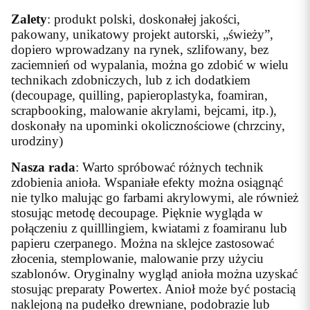
Zalety
: produkt polski, doskonałej jakości,
pakowany, unikatowy projekt autorski, „świeży”,
dopiero wprowadzany na rynek, szlifowany, bez
zaciemnień od wypalania, można go zdobić w wielu
technikach zdobniczych, lub z ich dodatkiem
(decoupage, quilling, papieroplastyka, foamiran,
scrapbooking, malowanie akrylami, bejcami, itp.),
doskonały na upominki okolicznościowe (chrzciny,
urodziny)
Nasza rada
: Warto spróbować różnych technik
zdobienia anioła. Wspaniałe efekty można osiągnąć
nie tylko malując go farbami akrylowymi, ale również
stosując metodę decoupage. Pięknie wygląda w
połączeniu z quilllingiem, kwiatami z foamiranu lub
papieru czerpanego. Można na sklejce zastosować
złocenia, stemplowanie, malowanie przy użyciu
szablonów. Oryginalny wygląd anioła można uzyskać
stosując preparaty Powertex. Anioł może być postacią
naklejoną na pudełko drewniane, podobrazie lub