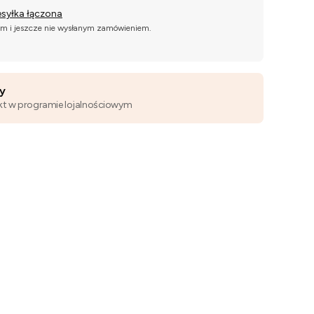
esyłka łączona
ym i jeszcze nie wysłanym zamówieniem.
wy
kt w programie lojalnościowym