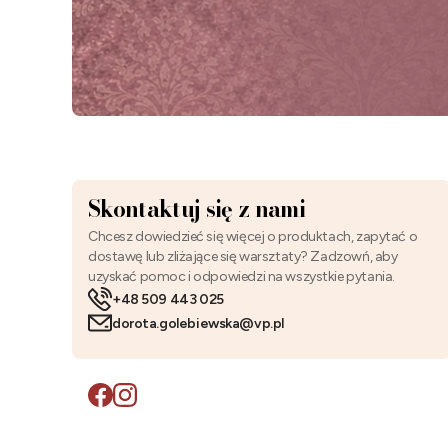
Skontaktuj się z nami
Chcesz dowiedzieć się więcej o produktach, zapytać o
dostawę lub zliżające się warsztaty? Zadzowń, aby
uzyskać pomoc i odpowiedzi na wszystkie pytania.
+48 509 443 025
dorota.golebiewska@vp.pl