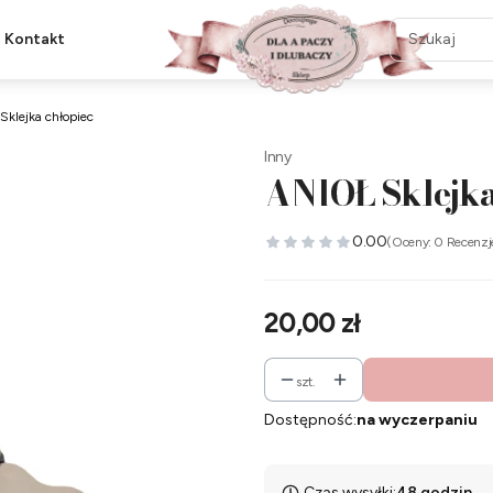
Kontakt
Sklejka chłopiec
Inny
ANIOŁ Sklejka
0.00
(Oceny: 0 Recenzj
Cena
20,00 zł
szt.
Dostępność:
na wyczerpaniu
Czas wysyłki:
48 godzin