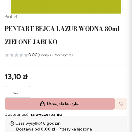
Pentart
PENTART BEJCA LAZUR WODNA 80ml
ZIELONE JABŁKO
0.00
(Oceny: 0 Recenzje: 0)
Cena
13,10 zł
szt.
Dodaj do koszyka
Dostępność:
na wyczerpaniu
Czas wysyłki:
48 godzin
Dostawa
od 0,00 zł
- Przesyłka łączona