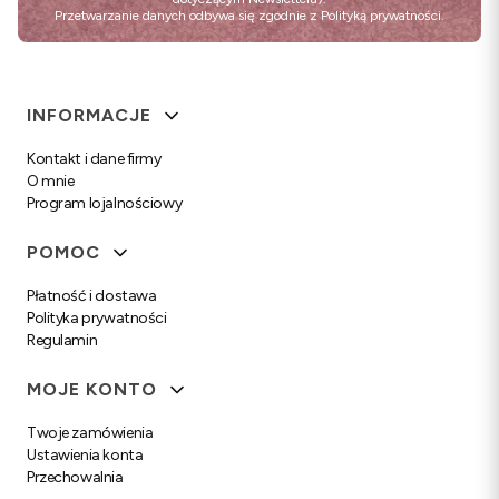
Przetwarzanie danych odbywa się zgodnie z
Polityką prywatności
.
Linki w stopce
INFORMACJE
Kontakt i dane firmy
O mnie
Program lojalnościowy
POMOC
Płatność i dostawa
Polityka prywatności
Regulamin
MOJE KONTO
Twoje zamówienia
Ustawienia konta
Przechowalnia