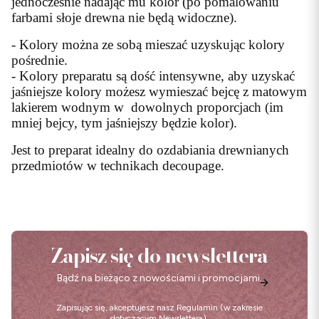
jednocześnie nadając mu kolor (po pomalowaniu
farbami słoje drewna nie będą widoczne).
- Kolory można ze sobą mieszać uzyskując kolory
pośrednie.
- Kolory preparatu są dość intensywne, aby uzyskać
jaśniejsze kolory możesz wymieszać bejcę z matowym
lakierem wodnym w dowolnych proporcjach (im
mniej bejcy, tym jaśniejszy będzie kolor).
Jest to preparat idealny do ozdabiania drewnianych
przedmiotów w technikach decoupage.
Zapisz się do newslettera
Bądź na bieżąco z nowościami i promocjami.
Zapisując się, akceptujesz nasz
Regulamin
(w zakresie
dotyczącym Newslettera).