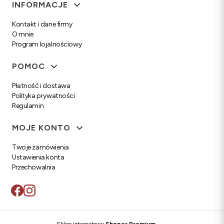
Linki w stopce
INFORMACJE
Kontakt i dane firmy
O mnie
Program lojalnościowy
POMOC
Płatność i dostawa
Polityka prywatności
Regulamin
MOJE KONTO
Twoje zamówienia
Ustawienia konta
Przechowalnia