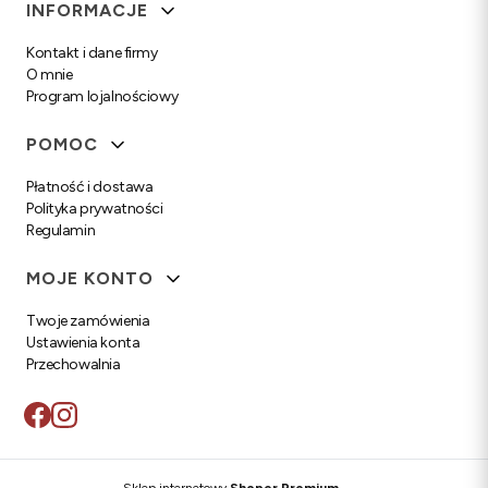
Linki w stopce
INFORMACJE
Kontakt i dane firmy
O mnie
Program lojalnościowy
POMOC
Płatność i dostawa
Polityka prywatności
Regulamin
MOJE KONTO
Twoje zamówienia
Ustawienia konta
Przechowalnia