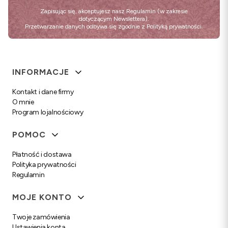
Zapisując się, akceptujesz nasz
Regulamin
(w zakresie
dotyczącym Newslettera).
Przetwarzanie danych odbywa się zgodnie z
Polityką prywatności
.
Linki w stopce
INFORMACJE
Kontakt i dane firmy
O mnie
Program lojalnościowy
POMOC
Płatność i dostawa
Polityka prywatności
Regulamin
MOJE KONTO
Twoje zamówienia
Ustawienia konta