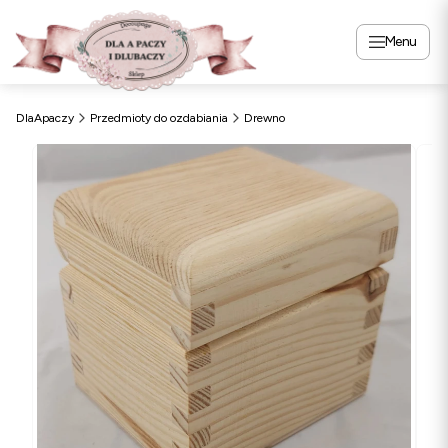
Menu
DlaApaczy
Przedmioty do ozdabiania
Drewno