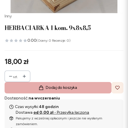
Inny
HERBACIARKA 1 kom. 9x8x8,5
0.00
(Oceny: 0 Recenzje: 0)
Cena
18,00 zł
szt.
Dodaj do koszyka
Dostępność:
na wyczerpaniu
Czas wysyłki:
48 godzin
Dostawa
od 0,00 zł
- Przesyłka łączona
Pakujemy z wcześniej opłaconym i jeszcze nie wysłanym
zamówieniem.