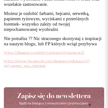
wszelakie zastosowanie.
Możesz je ozdobić farbami, bejcami, serwetką,
papierem ryżowym, wyciskami z przeróżnych
foremek- wszystko zależy od twojej
niepochamowanej wyobraźni
Nie potrafisz ?? Nic straconego skorzystaj z inspiracji
na naszym blogu, lub FP których wciąż przybywa
https://dlaapaczy.pl/pl/n/category/Inspiracje/2
https://www.facebook.com/dlaapaczyidlubaczy/?
ref=pages_you_manage
Zapisz się do newslettera
Bądź na bieżąco z nowościami i promocjami.