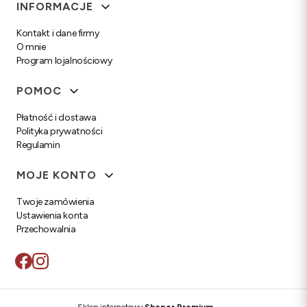
Linki w stopce
INFORMACJE
Kontakt i dane firmy
O mnie
Program lojalnościowy
POMOC
Płatność i dostawa
Polityka prywatności
Regulamin
MOJE KONTO
Twoje zamówienia
Ustawienia konta
Przechowalnia