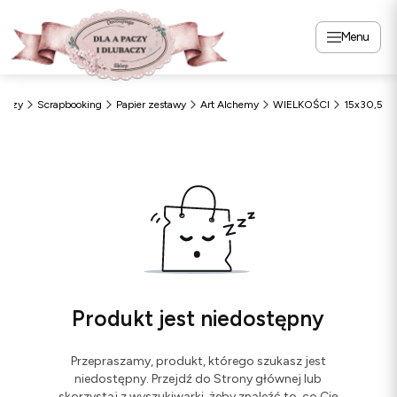
Menu
paczy
Scrapbooking
Papier zestawy
Art Alchemy
WIELKOŚCI
15x30,5
Produkt jest niedostępny
Przepraszamy, produkt, którego szukasz jest
niedostępny. Przejdź do Strony głównej lub
skorzystaj z wyszukiwarki, żeby znaleźć to, co Cię