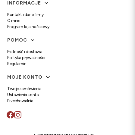
Linki w stopce
INFORMACJE
Kontakt i dane firmy
O mnie
Program lojalnościowy
POMOC
Płatność i dostawa
Polityka prywatności
Regulamin
MOJE KONTO
Twoje zamówienia
Ustawienia konta
Przechowalnia