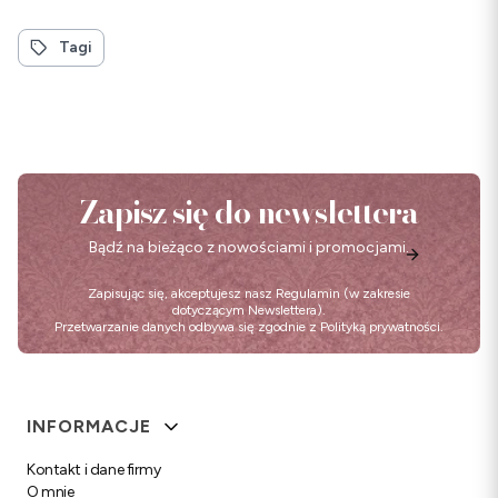
Tagi
Zapisz się do newslettera
Bądź na bieżąco z nowościami i promocjami.
Zapisując się, akceptujesz nasz
Regulamin
(w zakresie
dotyczącym Newslettera).
Przetwarzanie danych odbywa się zgodnie z
Polityką prywatności
.
Linki w stopce
INFORMACJE
Kontakt i dane firmy
O mnie