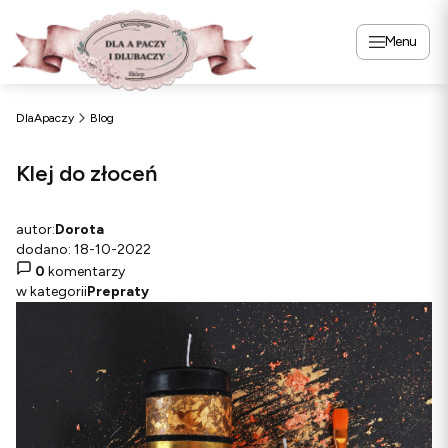
Menu
DlaApaczy
Blog
Klej do złoceń
autor:
Dorota
dodano: 18-10-2022
0
komentarzy
w kategorii
Prepraty