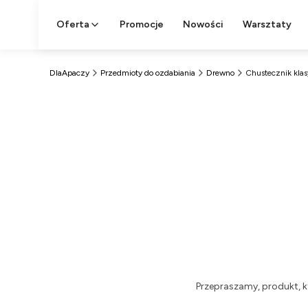
Oferta
Promocje
Nowości
Warsztaty
DlaApaczy
Przedmioty do ozdabiania
Drewno
Chustecznik kla
Przepraszamy, produkt, k