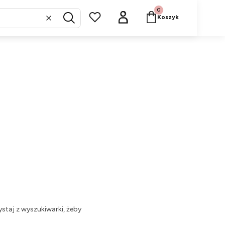
Produkty w koszyku: 
Koszyk
Wyczyść
Szukaj
staj z wyszukiwarki, żeby