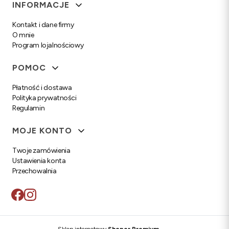
Linki w stopce
INFORMACJE
Kontakt i dane firmy
O mnie
Program lojalnościowy
POMOC
Płatność i dostawa
Polityka prywatności
Regulamin
MOJE KONTO
Twoje zamówienia
Ustawienia konta
Przechowalnia