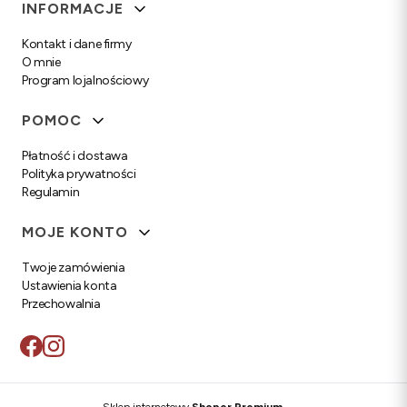
Linki w stopce
INFORMACJE
Kontakt i dane firmy
O mnie
Program lojalnościowy
POMOC
Płatność i dostawa
Polityka prywatności
Regulamin
MOJE KONTO
Twoje zamówienia
Ustawienia konta
Przechowalnia