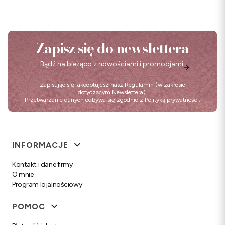
Zapisz się do newslettera
Bądź na bieżąco z nowościami i promocjami.
Zapisując się, akceptujesz nasz
Regulamin
(w zakresie
dotyczącym Newslettera).
Przetwarzanie danych odbywa się zgodnie z
Polityką prywatności
.
Linki w stopce
INFORMACJE
Kontakt i dane firmy
O mnie
Program lojalnościowy
POMOC