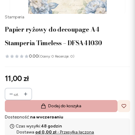
Stamperia
Papier ryżowy do decoupage A4
Stamperia Timeless – DFSA41030
0.00
(Oceny: 0 Recenzje: 0)
Cena
11,00 zł
szt.
Dodaj do koszyka
Dostępność:
na wyczerpaniu
Czas wysyłki:
48 godzin
Dostawa
od 0,00 zł
- Przesyłka łączona