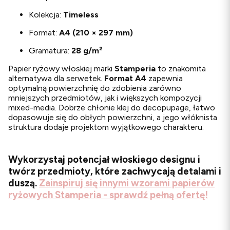
Kolekcja:
Timeless
Format:
A4 (210 × 297 mm)
Gramatura:
28 g/m²
Papier ryżowy włoskiej marki
Stamperia
to znakomita
alternatywa dla serwetek.
Format A4
zapewnia
optymalną powierzchnię do zdobienia zarówno
mniejszych przedmiotów, jak i większych kompozycji
mixed-media. Dobrze chłonie klej do decopupage, łatwo
dopasowuje się do obłych powierzchni, a jego włóknista
struktura dodaje projektom wyjątkowego charakteru.
Wykorzystaj potencjał włoskiego designu i
twórz przedmioty, które zachwycają detalami i
duszą.
Zainspiruj się innymi wzorami papierów
ryżowych Stamperia - sprawdź pełną ofertę!