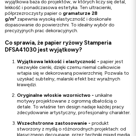
wyjątkowa baza do projektów, w których liczy się detal,
lekkość i ponadczasowa estetyka. Ten ultracienki,
półprzezroczysty papier o
gramaturze 28
g/m²
zapewnia wysoką elastyczność i doskonałe
dopasowanie do powierzchni. To idealny wybór do
precyzyjnych prac dekoracyjnych.
Co sprawia, że papier ryżowy Stamperia
DFSA41030 jest wyjątkowy?
Wyjątkowa lekkość i elastyczność -
papier jest
niezwykle cienki, dzięki czemu niemal całkowicie
wtapia się w dekorowaną powierzchnię. Pozwala to
uzyskać subtelny, malarski efekt bez wyraźnych
krawędzi.
Oryginalne włoskie wzornictwo -
unikalne
motywy projektowane z ogromną dbałością o
detale. To właśnie ten design nadaje każdej pracy
zdecydowanie artystyczny, profesjonalny charakter.
Wszechstronne zastosowanie -
produkt
stworzony z myślą o różnorodnych projektach: od
klasycznego decoupage, przez techniki mixed media