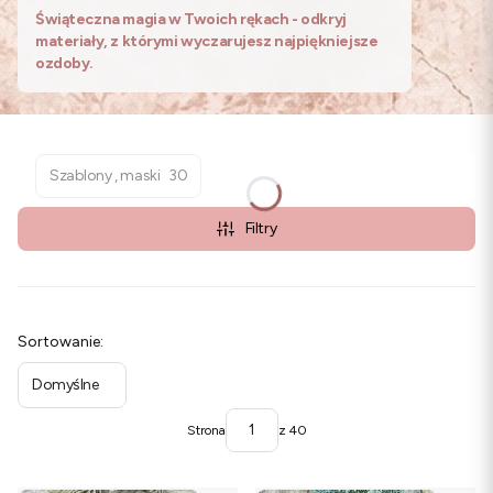
Świąteczna magia w Twoich rękach - odkryj
materiały, z którymi wyczarujesz najpiękniejsze
ozdoby.
Szablony , maski
30
Filtry
Lista produktów
Sortowanie:
Domyślne
Strona
z 40