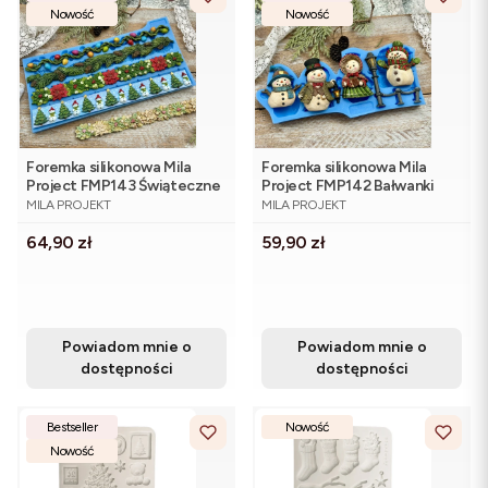
Nowość
Nowość
Foremka silikonowa Mila
Foremka silikonowa Mila
Project FMP143 Świąteczne
Project FMP142 Bałwanki
PRODUCENT
PRODUCENT
bordery 20 cm
MILA PROJEKT
MILA PROJEKT
Cena
Cena
64,90 zł
59,90 zł
Powiadom mnie o
Powiadom mnie o
dostępności
dostępności
Bestseller
Nowość
Nowość