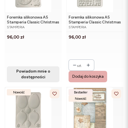
Foremka silikonowa A5
Foremka silikonowa A5
Stamperia Classic Christmas
Stamperia Classic Christmas
PRODUCENT
PRODUCENT
KACMA617 - choinki, jeleń
KACMA616 - kamienice
STAMPERIA
STAMPERIA
Cena
Cena
96,00 zł
96,00 zł
szt.
Powiadom mnie o
Dodaj do koszyka
dostępności
Nowość
Bestseller
Nowość