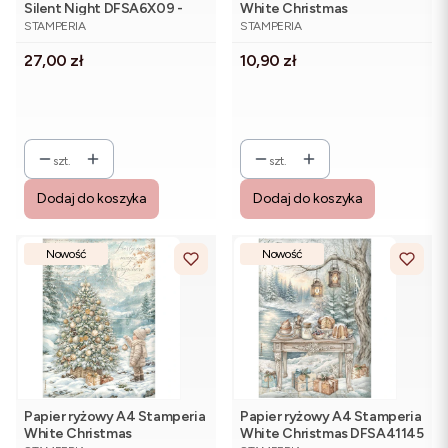
Silent Night DFSA6X09 -
White Christmas
PRODUCENT
PRODUCENT
zestaw 8 sztuk
DFSA41147 - cztery karty,
STAMPERIA
STAMPERIA
zimowe scenki
Cena
Cena
27,00 zł
10,90 zł
szt.
szt.
Dodaj do koszyka
Dodaj do koszyka
Nowość
Nowość
Papier ryżowy A4 Stamperia
Papier ryżowy A4 Stamperia
White Christmas
White Christmas DFSA41145
PRODUCENT
PRODUCENT