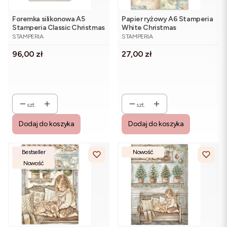
Foremka silikonowa A5
Papier ryżowy A6 Stamperia
Stamperia Classic Christmas
White Christmas
PRODUCENT
PRODUCENT
KACMA613 - bombki
DFSAK6059 - zestaw 8
STAMPERIA
STAMPERIA
sztuk
Cena
Cena
96,00 zł
27,00 zł
szt.
szt.
Dodaj do koszyka
Dodaj do koszyka
Bestseller
Nowość
Nowość