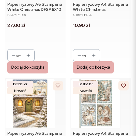
Papier ryżowy A6 Stamperia
Papier ryżowy A4 Stamperia
White Christmas DFSA6X10
White Christmas
PRODUCENT
PRODUCENT
- zestaw 8 sztuk
DFSA41148 - dziewczynka i
STAMPERIA
STAMPERIA
jelonek
Cena
Cena
27,00 zł
10,90 zł
szt.
szt.
Dodaj do koszyka
Dodaj do koszyka
Bestseller
Bestseller
Nowość
Nowość
Papier ryżowy A6 Stamperia
Papier ryżowy A4 Stamperia