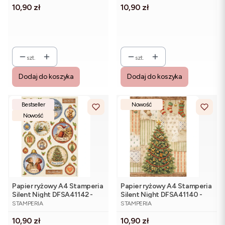
Cena
Cena
10,90 zł
10,90 zł
szt.
szt.
Dodaj do koszyka
Dodaj do koszyka
Bestseller
Nowość
Nowość
Papier ryżowy A4 Stamperia
Papier ryżowy A4 Stamperia
Silent Night DFSA41142 -
Silent Night DFSA41140 -
PRODUCENT
PRODUCENT
bomki
choinka, świąteczne
STAMPERIA
STAMPERIA
skarpety
Cena
Cena
10,90 zł
10,90 zł