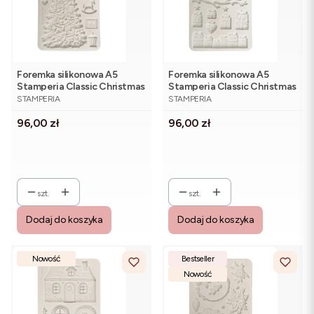
Foremka silikonowa A5
Foremka silikonowa A5
Stamperia Classic Christmas
Stamperia Classic Christmas
PRODUCENT
PRODUCENT
KACMA621 - świąteczna
KACMA620 - świąteczne
STAMPERIA
STAMPERIA
choinka
skarpety i prezenty
Cena
Cena
96,00 zł
96,00 zł
szt.
szt.
Dodaj do koszyka
Dodaj do koszyka
Nowość
Bestseller
Nowość