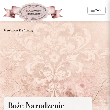
Menu
Przejdź do:
DlaApaczy
Boże Narodzenie