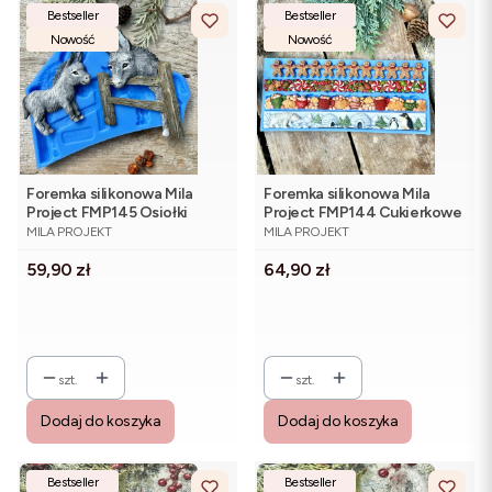
Bestseller
Bestseller
Nowość
Nowość
Foremka silikonowa Mila
Foremka silikonowa Mila
Project FMP145 Osiołki
Project FMP144 Cukierkowe
PRODUCENT
PRODUCENT
bordery 20 cm
MILA PROJEKT
MILA PROJEKT
Cena
Cena
59,90 zł
64,90 zł
szt.
szt.
Dodaj do koszyka
Dodaj do koszyka
Bestseller
Bestseller