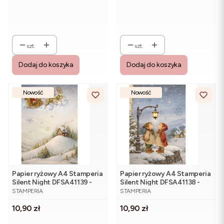
szt.
szt.
Dodaj do koszyka
Dodaj do koszyka
Nowość
Nowość
Papier ryżowy A4 Stamperia
Papier ryżowy A4 Stamperia
Silent Night DFSA41139 -
Silent Night DFSA41138 -
PRODUCENT
PRODUCENT
Św. Mikołaj, sanie, pejzaż
dzieci, zimowa sceneria
STAMPERIA
STAMPERIA
Cena
Cena
10,90 zł
10,90 zł