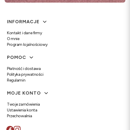
Linki w stopce
INFORMACJE
Kontakt i dane firmy
O mnie
Program lojalnościowy
POMOC
Płatność i dostawa
Polityka prywatności
Regulamin
MOJE KONTO
Twoje zamówienia
Ustawienia konta
Przechowalnia