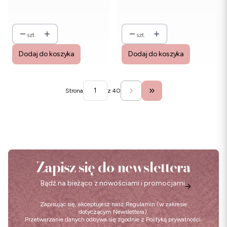
szt.
szt.
Dodaj do koszyka
Dodaj do koszyka
Strona
z 40
Przejdź do ostatniej str
Zapisz się do newslettera
Bądź na bieżąco z nowościami i promocjami.
Zapisując się, akceptujesz nasz
Regulamin
(w zakresie
dotyczącym Newslettera).
Przetwarzanie danych odbywa się zgodnie z
Polityką prywatności
.