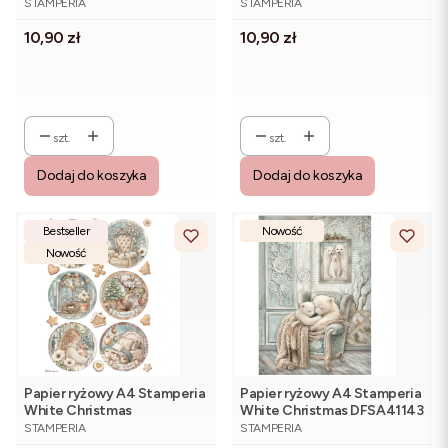
DFSA41146 - choinka,
- stół, wypieki, prezenty
STAMPERIA
STAMPERIA
górskie widoki
Cena
Cena
10,90 zł
10,90 zł
szt.
szt.
Dodaj do koszyka
Dodaj do koszyka
Bestseller
Nowość
Nowość
Papier ryżowy A4 Stamperia
Papier ryżowy A4 Stamperia
White Christmas
White Christmas DFSA41143
PRODUCENT
PRODUCENT
DFSA41144 - sześć
- śpiące misie
STAMPERIA
STAMPERIA
medalionów świątecznych