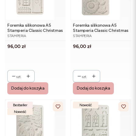
Foremka silikonowa A5
Foremka silikonowa A5
Stamperia Classic Christmas
Stamperia Classic Christmas
PRODUCENT
PRODUCENT
KACMA619 - świąteczna
KACMA618 - szyszki,
STAMPERIA
STAMPERIA
chatka
poisencja, ostrokrzew
Cena
Cena
96,00 zł
96,00 zł
szt.
szt.
Dodaj do koszyka
Dodaj do koszyka
Bestseller
Nowość
Nowość