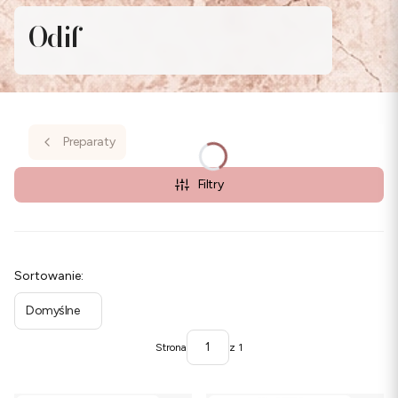
Odif
Preparaty
Filtry
Lista produktów
Sortowanie:
Domyślne
Strona
z 1