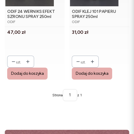
ODIF 24 WERNIKS EFEKT
ODIF KLEJ 101 PAPIERU
SZRONU SPRAY 250ml
SPRAY 250ml
PRODUCENT
PRODUCENT
ODIF
ODIF
Cena
Cena
47,00 zł
31,00 zł
szt.
szt.
Dodaj do koszyka
Dodaj do koszyka
Strona
z 1