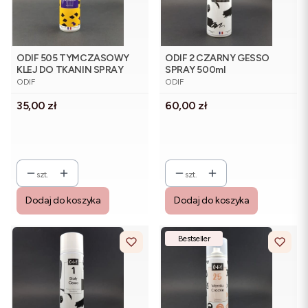
ODIF 505 TYMCZASOWY
ODIF 2 CZARNY GESSO
KLEJ DO TKANIN SPRAY
SPRAY 500ml
PRODUCENT
PRODUCENT
250ml
ODIF
ODIF
Cena
Cena
35,00 zł
60,00 zł
szt.
szt.
Dodaj do koszyka
Dodaj do koszyka
Bestseller