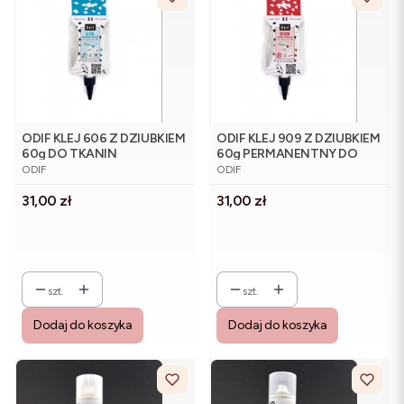
ODIF KLEJ 606 Z DZIUBKIEM
ODIF KLEJ 909 Z DZIUBKIEM
60g DO TKANIN
60g PERMANENTNY DO
PRODUCENT
PRODUCENT
TERMOUTWARDZALNY
TKANIN I INNYCH
ODIF
ODIF
Cena
Cena
31,00 zł
31,00 zł
szt.
szt.
Dodaj do koszyka
Dodaj do koszyka