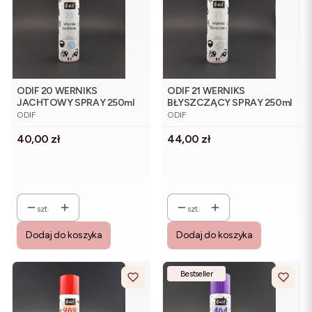
ODIF 20 WERNIKS
ODIF 21 WERNIKS
JACHTOWY SPRAY 250ml
BŁYSZCZĄCY SPRAY 250ml
PRODUCENT
PRODUCENT
ODIF
ODIF
Cena
Cena
40,00 zł
44,00 zł
szt.
szt.
Dodaj do koszyka
Dodaj do koszyka
Bestseller