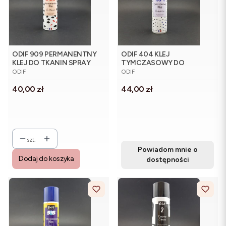
ODIF 909 PERMANENTNY
ODIF 404 KLEJ
KLEJ DO TKANIN SPRAY
TYMCZASOWY DO
PRODUCENT
PRODUCENT
250ml
PAPIERU 250ml
ODIF
ODIF
Cena
Cena
40,00 zł
44,00 zł
szt.
Powiadom mnie o
Dodaj do koszyka
dostępności