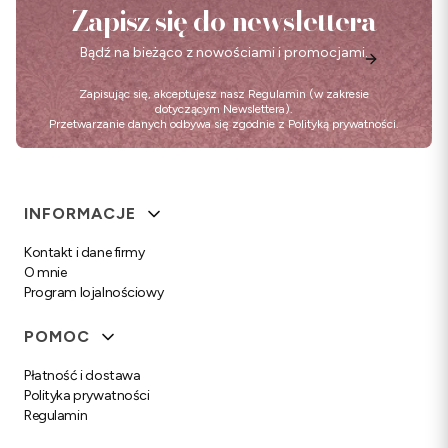
Zapisz się do newslettera
Bądź na bieżąco z nowościami i promocjami.
Zapisując się, akceptujesz nasz
Regulamin
(w zakresie
dotyczącym Newslettera).
Przetwarzanie danych odbywa się zgodnie z
Polityką prywatności
.
Linki w stopce
INFORMACJE
Kontakt i dane firmy
O mnie
Program lojalnościowy
POMOC
Płatność i dostawa
Polityka prywatności
Regulamin