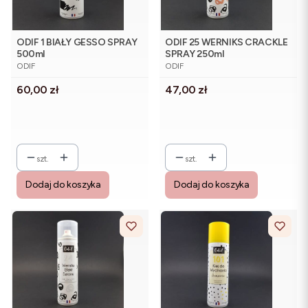
ODIF 1 BIAŁY GESSO SPRAY
ODIF 25 WERNIKS CRACKLE
500ml
SPRAY 250ml
PRODUCENT
PRODUCENT
ODIF
ODIF
Cena
Cena
60,00 zł
47,00 zł
szt.
szt.
Dodaj do koszyka
Dodaj do koszyka