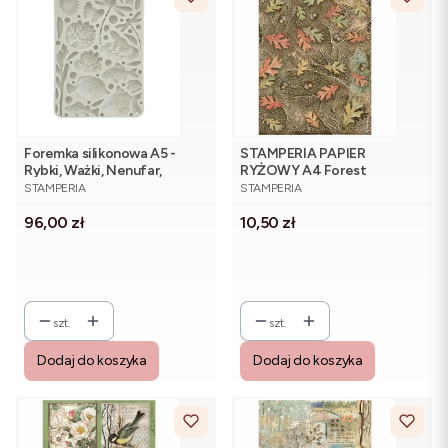
Foremka silikonowa A5 -
STAMPERIA PAPIER
Rybki, Ważki, Nenufar,
RYŻOWY A4 Forest
PRODUCENT
PRODUCENT
Stamperia KACMA540
Liściaste tło DFSA4953
STAMPERIA
STAMPERIA
Cena
Cena
96,00 zł
10,50 zł
szt.
szt.
Dodaj do koszyka
Dodaj do koszyka