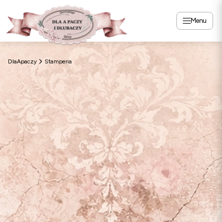
Menu
DlaApaczy
Stamperia