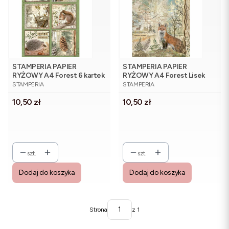
STAMPERIA PAPIER
STAMPERIA PAPIER
RYŻOWY A4 Forest 6 kartek
RYŻOWY A4 Forest Lisek
PRODUCENT
PRODUCENT
Zwierzaki DFSA4952
DFSA4951
STAMPERIA
STAMPERIA
Cena
Cena
10,50 zł
10,50 zł
szt.
szt.
Dodaj do koszyka
Dodaj do koszyka
Strona
z 1