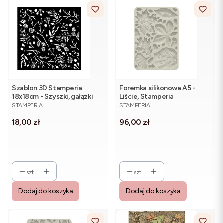
Szablon 3D Stamperia
Foremka silikonowa A5 -
18x18cm - Szyszki, gałązki
Liście, Stamperia
PRODUCENT
PRODUCENT
KACMA539
STAMPERIA
STAMPERIA
Cena
Cena
18,00 zł
96,00 zł
szt.
szt.
Dodaj do koszyka
Dodaj do koszyka