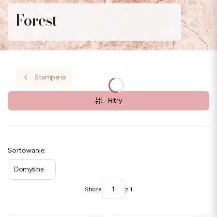
Forest
Stamperia
Filtry
Lista produktów
Sortowanie:
Domyślne
Strona
z 1