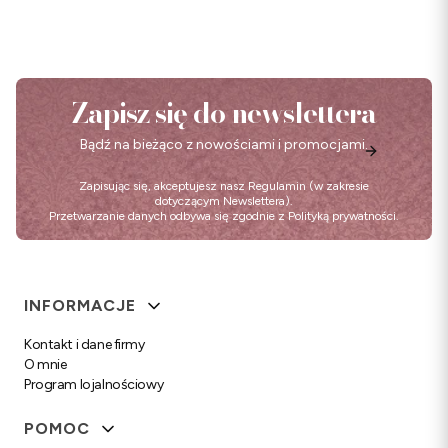
Zapisz się do newslettera
Bądź na bieżąco z nowościami i promocjami.
Zapisując się, akceptujesz nasz
Regulamin
(w zakresie
dotyczącym Newslettera).
Przetwarzanie danych odbywa się zgodnie z
Polityką prywatności
.
Linki w stopce
INFORMACJE
Kontakt i dane firmy
O mnie
Program lojalnościowy
POMOC